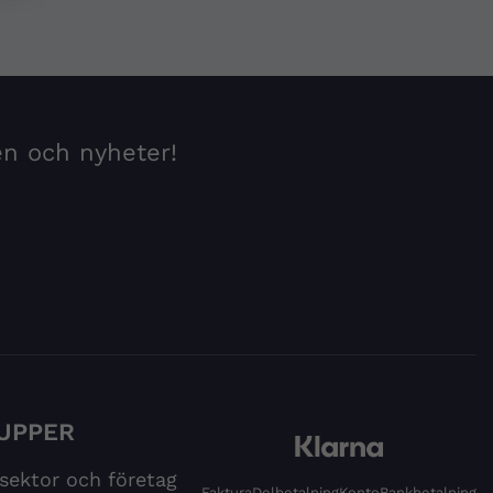
en och nyheter!
UPPER
 sektor och företag
Faktura
Delbetalning
Konto
Bankbetalning