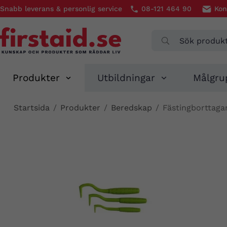
Snabb leverans & personlig service
08-121 464 90
Kon
Produkter
Utbildningar
Målgru
Startsida
/
Produkter
/
Beredskap
/
Fästingborttaga