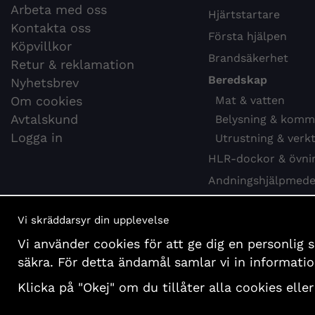
Arbeta med oss
Hjärtstartare
Kontakta oss
Första hjälpen
Köpvillkor
Brandsäkerhet
Retur & reklamation
Beredskap
Nyhetsbrev
Om cookies
Mat & vatten
Avtalskund
Belysning & komm
Logga in
Utrustning & verk
HLR-dockor & övni
Andningshjälpmede
Webbkurs HLR
Vi skräddarsyr din upplevelse
Hygien & desinfekti
Vi använder cookies för att ge dig en personlig 
Böcker och affisch
säkra. För detta ändamål samlar vi in informat
Presentartiklar
Klicka på "Okej" om du tillåter alla cookies eller