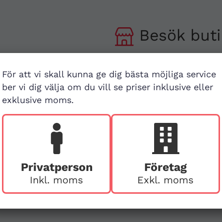
Besök buti
v
First Aid Sweden
För att vi skall kunna ge dig bästa möjliga service
Hägerstensvägen 125
ber vi dig välja om du vill se priser inklusive eller
126 48 Hägersten,
att
exklusive moms.
Stockholm
Ring före vid besök
Privatperson
Företag
Inkl. moms
Exkl. moms