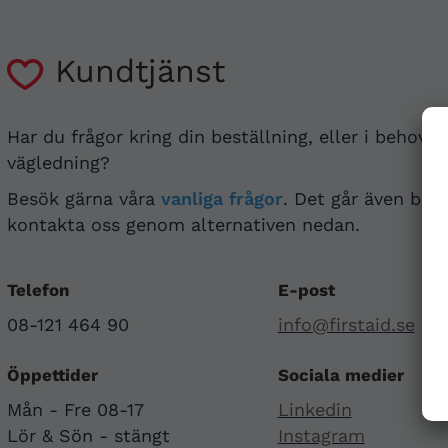
Kundtjänst
Har du frågor kring din beställning, eller i behov a
vägledning?
Besök gärna våra
vanliga frågor
. Det går även bra 
kontakta oss genom alternativen nedan.
Telefon
E-post
08-121 464 90
info@firstaid.se
Öppettider
Sociala medier
Mån - Fre 08-17
Linkedin
Lör & Sön - stängt
Instagram