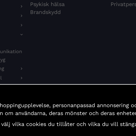
Psykisk hälsa
Privatper
Brandskydd
unikation
tyg
ng
l
on
shoppingupplevelse, personanpassad annonsering och 
er
ion om användarna, deras mönster och deras enheter
 välj vilka cookies du tillåter och vilka du vill stä