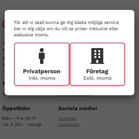
Kundtjänst
För att vi skall kunna ge dig bästa möjliga service
ber vi dig välja om du vill se priser inklusive eller
exklusive moms.
Har du frågor kring din beställning, eller i behov
av vägledning?
Besök gärna våra
vanliga frågor
. Det går även bra
att kontakta oss genom alternativen nedan.
Privatperson
Företag
Inkl. moms
Exkl. moms
Telefon
E-post
08-121 464 90
info@firstaid.se
Öppettider
Sociala medier
Mån - Fre 08-17
Linkedin
Lör & Sön - stängt
Instagram