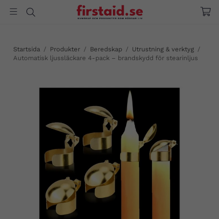
Startsida
/
Produkter
/
Beredskap
/
Utrustning & verktyg
/
Automatisk ljussläckare 4-pack – brandskydd för stearinljus