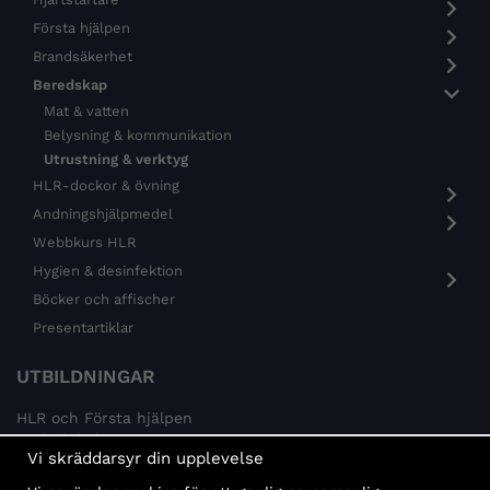
Första hjälpen
Brandsäkerhet
Beredskap
Mat & vatten
Belysning & kommunikation
Utrustning & verktyg
HLR-dockor & övning
Andningshjälpmedel
Webbkurs HLR
Hygien & desinfektion
Böcker och affischer
Presentartiklar
UTBILDNINGAR
HLR och Första hjälpen
Psykisk hälsa
Vi skräddarsyr din upplevelse
Brandskydd