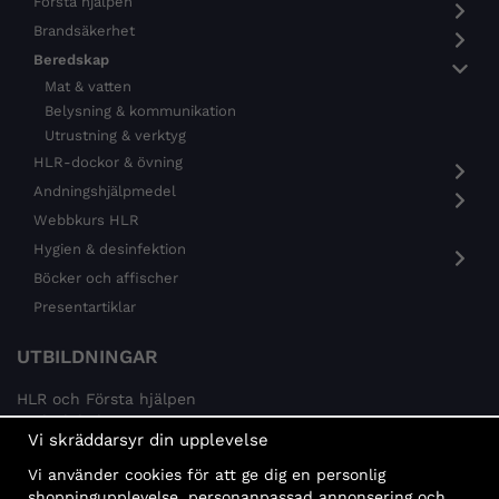
Första hjälpen
Brandsäkerhet
Beredskap
Mat & vatten
Belysning & kommunikation
Utrustning & verktyg
HLR-dockor & övning
Andningshjälpmedel
Webbkurs HLR
Hygien & desinfektion
Böcker och affischer
Presentartiklar
UTBILDNINGAR
HLR och Första hjälpen
Psykisk hälsa
Vi skräddarsyr din upplevelse
Brandskydd
Vi använder cookies för att ge dig en personlig
MÅLGRUPPER
shoppingupplevelse, personanpassad annonsering och