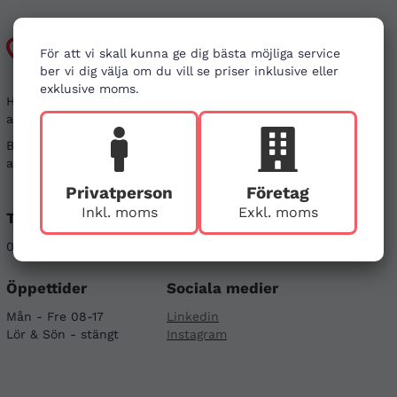
Kundtjänst
För att vi skall kunna ge dig bästa möjliga service
ber vi dig välja om du vill se priser inklusive eller
exklusive moms.
Har du frågor kring din beställning, eller i behov
av vägledning?
Besök gärna våra
vanliga frågor
. Det går även bra
att kontakta oss genom alternativen nedan.
Privatperson
Företag
Inkl. moms
Exkl. moms
Telefon
E-post
08-121 464 90
info@firstaid.se
Öppettider
Sociala medier
Mån - Fre 08-17
Linkedin
Lör & Sön - stängt
Instagram