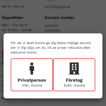
08-121 464 90
info@firstaid.se
Öppettider
Sociala medier
Mån - Fre 08-17
Linkedin
Lör & Sön - stängt
Instagram
För att vi skall kunna ge dig bästa möjliga service
ber vi dig välja om du vill se priser inklusive eller
Besök
exklusive moms.
butiken
First Aid Sweden
Privatperson
Företag
Hägerstensvägen 125
Inkl. moms
Exkl. moms
126 48 Hägersten,
Stockholm
Ring före vid besök