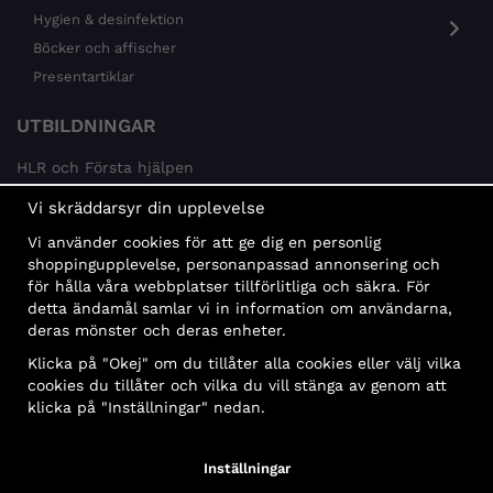
Hygien & desinfektion
Böcker och affischer
Presentartiklar
UTBILDNINGAR
HLR och Första hjälpen
Psykisk hälsa
Vi skräddarsyr din upplevelse
Brandskydd
Vi använder cookies för att ge dig en personlig
MÅLGRUPPER
shoppingupplevelse, personanpassad annonsering och
för hålla våra webbplatser tillförlitliga och säkra. För
Offentlig sektor och företag
detta ändamål samlar vi in information om användarna,
Privatpersoner
deras mönster och deras enheter.
Klicka på "Okej" om du tillåter alla cookies eller välj vilka
cookies du tillåter och vilka du vill stänga av genom att
klicka på "Inställningar" nedan.
Faktura
Delbetalning
Konto
Bankbetalning
Inställningar