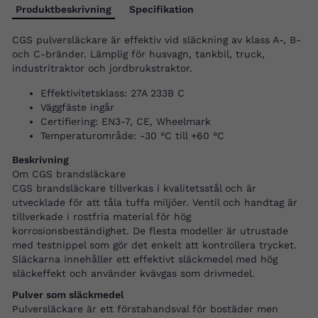
Produktbeskrivning
Specifikation
CGS pulversläckare är effektiv vid släckning av klass A-, B-
och C-bränder. Lämplig för husvagn, tankbil, truck,
industritraktor och jordbrukstraktor.
Effektivitetsklass: 27A 233B C
Väggfäste ingår
Certifiering: EN3-7, CE, Wheelmark
Temperaturområde: -30 °C till +60 °C
Beskrivning
Om CGS brandsläckare
CGS brandsläckare tillverkas i kvalitetsstål och är
utvecklade för att tåla tuffa miljöer. Ventil och handtag är
tillverkade i rostfria material för hög
korrosionsbeständighet. De flesta modeller är utrustade
med testnippel som gör det enkelt att kontrollera trycket.
Släckarna innehåller ett effektivt släckmedel med hög
släckeffekt och använder kvävgas som drivmedel.
Pulver som släckmedel
Pulversläckare är ett förstahandsval för bostäder men