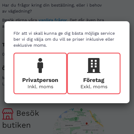
Har du frågor kring din beställning, eller i behov
av vägledning?
Besök gärna våra
vanliga frågor
. Det går även bra
att kontakta oss genom alternativen nedan.
För att vi skall kunna ge dig bästa möjliga service
ber vi dig välja om du vill se priser inklusive eller
Telefon
E-post
exklusive moms.
08-121 464 90
info@firstaid.se
Öppettider
Sociala medier
Mån - Fre 08-17
Linkedin
Privatperson
Företag
Lör & Sön - stängt
Instagram
Inkl. moms
Exkl. moms
Besök
butiken