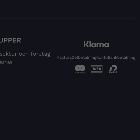
UPPER
 sektor och företag
Faktura
Delbetalning
Konto
Bankbetalning
soner