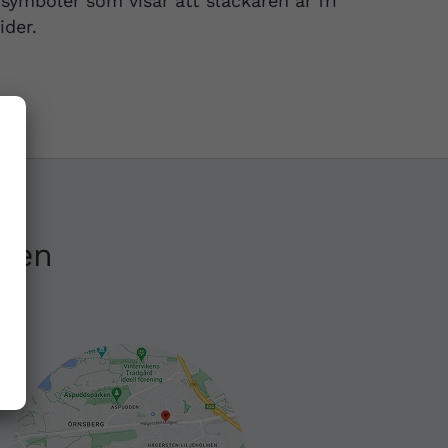
 symboler som visar att släckaren är fri
ider.
ken