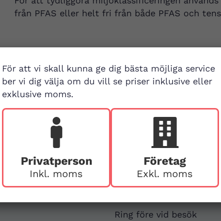
För att tydliggöra miljöklassificeringen används
från PFAS eller helt fri från både PFAS och tens
För att vi skall kunna ge dig bästa möjliga service
ber vi dig välja om du vill se priser inklusive eller
exklusive moms.
Besök buti
v
First Aid Sweden
Privatperson
Företag
Hägerstensvägen 125
Inkl. moms
Exkl. moms
126 48 Hägersten,
att
Stockholm
Ring före vid besök