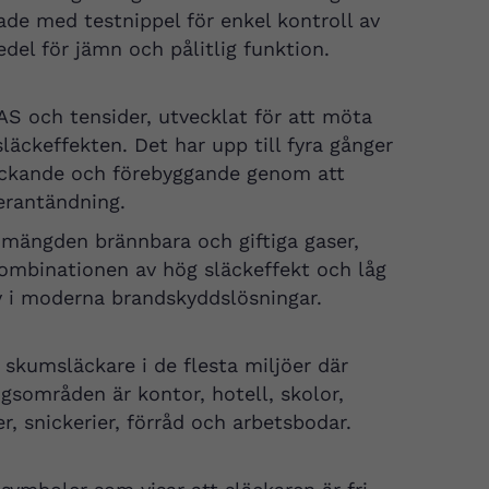
ade med testnippel för enkel kontroll av
el för jämn och pålitlig funktion.
AS och tensider, utvecklat för att möta
ckeffekten. Det har upp till fyra gånger
läckande och förebyggande genom att
erantändning.
mängden brännbara och giftiga gaser,
Kombinationen av hög släckeffekt och låg
iv i moderna brandskyddslösningar.
la skumsläckare i de flesta miljöer där
gsområden är kontor, hotell, skolor,
er, snickerier, förråd och arbetsbodar.