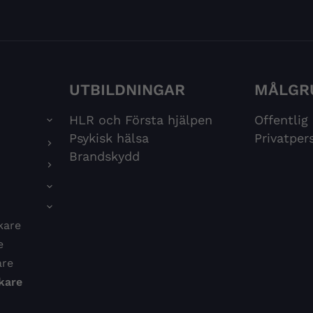
UTBILDNINGAR
MÅLGR
HLR och Första hjälpen
Offentlig
Psykisk hälsa
Privatper
Brandskydd
kare
e
are
kare