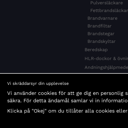
Pulversläckare
Fettbrandsläcka
Brandvarnare
Brandfiltar
Brandstegar
Brandskyltar
Beredskap
HLR-dockor & övni
Andningshjälpmede
Webbkurs HLR
Vi skräddarsyr din upplevelse
Hygien & desinfekti
Vi använder cookies för att ge dig en personlig 
Böcker och affisch
säkra. För detta ändamål samlar vi in informat
Presentartiklar
Klicka på "Okej" om du tillåter alla cookies eller