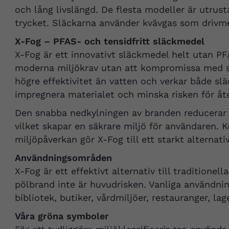
och lång livslängd. De flesta modeller är utrust
trycket. Släckarna använder kvävgas som drivmed
X-Fog – PFAS- och tensidfritt släckmedel
X-Fog är ett innovativt släckmedel helt utan PF
moderna miljökrav utan att kompromissa med slä
högre effektivitet än vatten och verkar både s
impregnera materialet och minska risken för åt
Den snabba nedkylningen av branden reducerar 
vilket skapar en säkrare miljö för användaren. 
miljöpåverkan gör X-Fog till ett starkt alternat
Användningsområden
X-Fog är ett effektivt alternativ till traditionel
pölbrand inte är huvudrisken. Vanliga användnin
bibliotek, butiker, vårdmiljöer, restauranger, lag
Våra gröna symboler