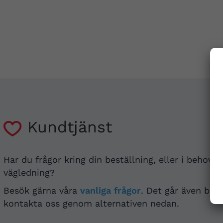
Kundtjänst
Har du frågor kring din beställning, eller i behov a
vägledning?
Besök gärna våra
vanliga frågor
. Det går även bra 
kontakta oss genom alternativen nedan.