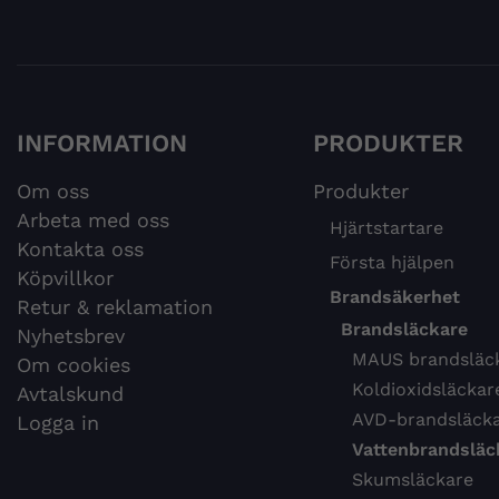
INFORMATION
PRODUKTER
Om oss
Produkter
Arbeta med oss
Hjärtstartare
Kontakta oss
Första hjälpen
Köpvillkor
Brandsäkerhet
Retur & reklamation
Brandsläckare
Nyhetsbrev
MAUS brandsläc
Om cookies
Koldioxidsläckar
Avtalskund
AVD-brandsläck
Logga in
Vattenbrandsläc
Skumsläckare