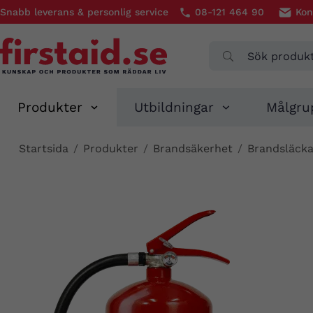
Snabb leverans & personlig service
08-121 464 90
Kon
Produkter
Utbildningar
Målgru
Startsida
/
Produkter
/
Brandsäkerhet
/
Brandsläcka