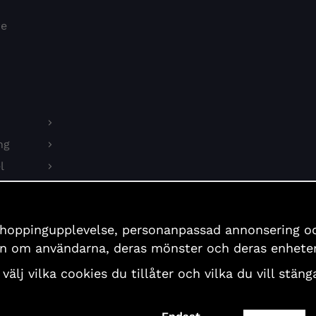
re
ng
l
on
shoppingupplevelse, personanpassad annonsering och 
er
ion om användarna, deras mönster och deras enheter
 välj vilka cookies du tillåter och vilka du vill stä