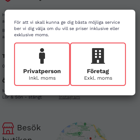
Har du frågor kring din beställning, eller i behov
av vägledning?
För att vi skall kunna ge dig bästa möjliga service
ber vi dig välja om du vill se priser inklusive eller
Besök gärna våra
vanliga frågor
. Det går även bra
exklusive moms.
att kontakta oss genom alternativen nedan.
Telefon
E-post
08-121 464 90
info@firstaid.se
Privatperson
Företag
Inkl. moms
Exkl. moms
Öppettider
Sociala medier
Mån - Fre 08-17
Linkedin
Lör & Sön - stängt
Instagram
Besök
butiken