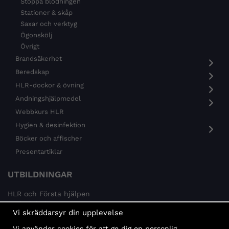
Stoppa blödningen
Stationer & skåp
Saxar och verktyg
Ögonskölj
Övrigt
Brandsäkerhet
Beredskap
HLR-dockor & övning
Andningshjälpmedel
Webbkurs HLR
Hygien & desinfektion
Böcker och affischer
Presentartiklar
UTBILDNINGAR
HLR och Första hjälpen
Psykisk hälsa
Vi skräddarsyr din upplevelse
Brandskydd
Vi använder cookies för att ge dig en personlig