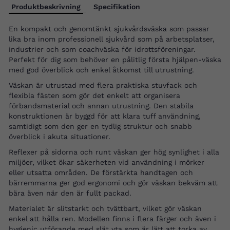
Produktbeskrivning
Specifikation
En kompakt och genomtänkt sjukvårdsväska som passar
lika bra inom professionell sjukvård som på arbetsplatser,
industrier och som coachväska för idrottsföreningar.
Perfekt för dig som behöver en pålitlig första hjälpen-väska
med god överblick och enkel åtkomst till utrustning.
Väskan är utrustad med flera praktiska stuvfack och
flexibla fästen som gör det enkelt att organisera
förbandsmaterial och annan utrustning. Den stabila
konstruktionen är byggd för att klara tuff användning,
samtidigt som den ger en tydlig struktur och snabb
överblick i akuta situationer.
Reflexer på sidorna och runt väskan ger hög synlighet i alla
miljöer, vilket ökar säkerheten vid användning i mörker
eller utsatta områden. De förstärkta handtagen och
bärremmarna ger god ergonomi och gör väskan bekväm att
bära även när den är fullt packad.
Materialet är slitstarkt och tvättbart, vilket gör väskan
enkel att hålla ren. Modellen finns i flera färger och även i
hygienic utförande med slät yta som är lätt att torka av,