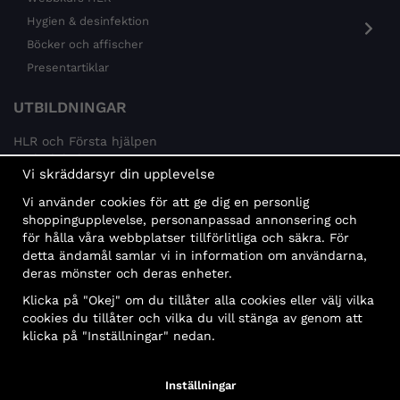
Hygien & desinfektion
Böcker och affischer
Presentartiklar
UTBILDNINGAR
HLR och Första hjälpen
Psykisk hälsa
Vi skräddarsyr din upplevelse
Brandskydd
Vi använder cookies för att ge dig en personlig
MÅLGRUPPER
shoppingupplevelse, personanpassad annonsering och
för hålla våra webbplatser tillförlitliga och säkra. För
Offentlig sektor och företag
detta ändamål samlar vi in information om användarna,
Privatpersoner
deras mönster och deras enheter.
Klicka på "Okej" om du tillåter alla cookies eller välj vilka
cookies du tillåter och vilka du vill stänga av genom att
klicka på "Inställningar" nedan.
Faktura
Delbetalning
Konto
Bankbetalning
Inställningar