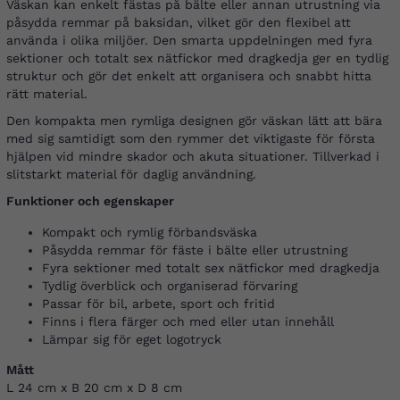
Väskan kan enkelt fästas på bälte eller annan utrustning via
påsydda remmar på baksidan, vilket gör den flexibel att
använda i olika miljöer. Den smarta uppdelningen med fyra
sektioner och totalt sex nätfickor med dragkedja ger en tydlig
struktur och gör det enkelt att organisera och snabbt hitta
rätt material.
Den kompakta men rymliga designen gör väskan lätt att bära
med sig samtidigt som den rymmer det viktigaste för första
hjälpen vid mindre skador och akuta situationer. Tillverkad i
slitstarkt material för daglig användning.
Funktioner och egenskaper
Kompakt och rymlig förbandsväska
Påsydda remmar för fäste i bälte eller utrustning
Fyra sektioner med totalt sex nätfickor med dragkedja
Tydlig överblick och organiserad förvaring
Passar för bil, arbete, sport och fritid
Finns i flera färger och med eller utan innehåll
Lämpar sig för eget logotryck
Mått
L 24 cm x B 20 cm x D 8 cm