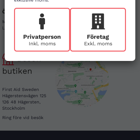
exklusive moms.
Öppettider
Sociala medier
Mån - Fre 08-17
Linkedin
Lör & Sön - stängt
Instagram
Privatperson
Företag
Inkl. moms
Exkl. moms
Besök
butiken
First Aid Sweden
Hägerstensvägen 125
126 48 Hägersten,
Stockholm
Ring före vid besök