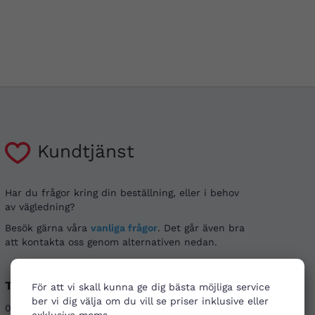
Kundtjänst
Har du frågor kring din beställning, eller i behov
av vägledning?
Besök gärna våra
vanliga frågor
. Det går även bra
att kontakta oss genom alternativen nedan.
Telefon
E-post
För att vi skall kunna ge dig bästa möjliga service
ber vi dig välja om du vill se priser inklusive eller
08-121 464 90
info@firstaid.se