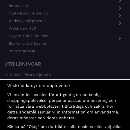
Beredskap
HLR-dockor & övning
Andningshjälpmedel
Webbkurs HLR
Hygien & desinfektion
Böcker och affischer
Presentartiklar
UTBILDNINGAR
HLR och Första hjälpen
Psykisk hälsa
Vi skräddarsyr din upplevelse
Brandskydd
Vi använder cookies för att ge dig en personlig
MÅLGRUPPER
shoppingupplevelse, personanpassad annonsering och
för hålla våra webbplatser tillförlitliga och säkra. För
Offentlig sektor och företag
detta ändamål samlar vi in information om användarna,
Privatpersoner
deras mönster och deras enheter.
Klicka på "Okej" om du tillåter alla cookies eller välj vilka