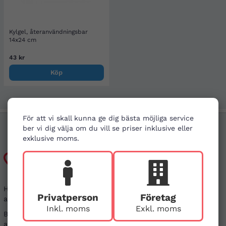
Kylgel, återanvändningsbar
14x24 cm
43 kr
Köp
För att vi skall kunna ge dig bästa möjliga service
ber vi dig välja om du vill se priser inklusive eller
exklusive moms.
Kundtjänst
Har du frågor kring din beställning, eller i behov
Privatperson
Företag
av vägledning?
Inkl. moms
Exkl. moms
Besök gärna våra
vanliga frågor
. Det går även bra
att kontakta oss genom alternativen nedan.