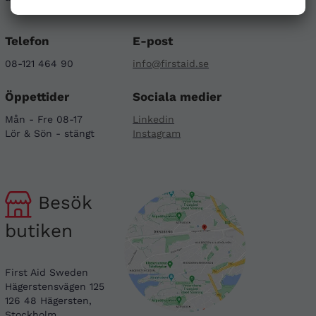
Telefon
E-post
08-121 464 90
info@firstaid.se
Öppettider
Sociala medier
Mån - Fre 08-17
Linkedin
Lör & Sön - stängt
Instagram
Besök
butiken
First Aid Sweden
Hägerstensvägen 125
126 48 Hägersten,
Stockholm