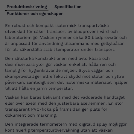
Produktbeskrivning
Specifikation
Funktioner och egenskaper
En robust och kompakt isotermisk transportväska
utvecklad för säker transport av blodprover i vård och
laboratoriemiljö. Väskan rymmer cirka 80 blodprovsrör och
är anpassad för användning tillsammans med gelkylpåsar
för att säkerställa stabil temperatur under transport.
Den slitstarka konstruktionen med avtorkbara och
desinficerbara ytor gör väskan enkel att hålla ren och
lämplig för hygienkrävande miljöer. Styva väggar och
skumprovställ ger ett effektivt skydd mot stötar och yttre
påverkan, samtidigt som det isotermiska materialet hjälper
till att hålla en jämn temperatur.
Väskan kan bäras bekvämt med det vadderade handtaget
eller över axeln med den justerbara axelremmen. En stor
transparent PVC-ficka på framsidan ger plats för
dokument och märkning.
Den integrerade termometern med digital display möjliggör
kontinuerlig temperaturövervakning utan att väskan