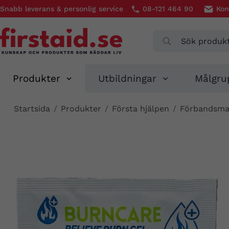
Snabb leverans & personlig service
08-121 464 90
Kon
Produkter
Utbildningar
Målgru
Startsida
/
Produkter
/
Första hjälpen
/
Förbandsmat