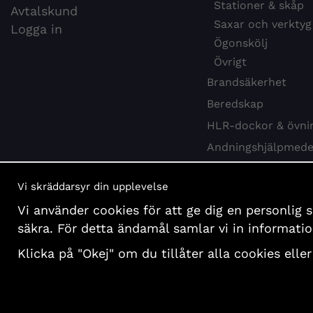
Stationer & skåp
Avtalskund
Saxar och verktyg
Logga in
Ögonskölj
Övrigt
Brandsäkerhet
Beredskap
HLR-dockor & övni
Andningshjälpmede
Webbkurs HLR
Vi skräddarsyr din upplevelse
Hygien & desinfekti
Vi använder cookies för att ge dig en personlig 
Böcker och affisch
säkra. För detta ändamål samlar vi in informat
Presentartiklar
Klicka på "Okej" om du tillåter alla cookies eller