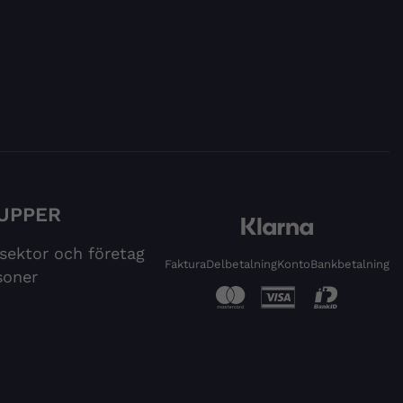
UPPER
 sektor och företag
Faktura
Delbetalning
Konto
Bankbetalning
soner