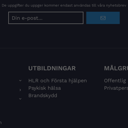
De uppgifter du uppger kommer endast användas till våra nyhetsbrev
E-
postadress
UTBILDNINGAR
MÅLGR
HLR och Första hjälpen
Offentlig
Psykisk hälsa
Privatper
Brandskydd
n