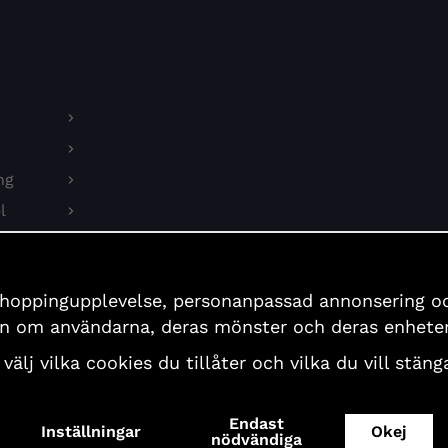
ng
l
on
shoppingupplevelse, personanpassad annonsering och 
er
ion om användarna, deras mönster och deras enheter
 välj vilka cookies du tillåter och vilka du vill stä
Endast
Inställningar
Okej
Copyright© 2026 First Aid Sweden AB, All Rights Reserved
nödvändiga