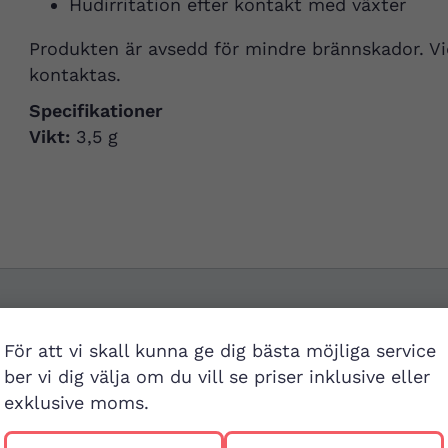
Hudirritation efter kontakt med växter
Produkten är avsedd för mindre brännskador. Vid
kontaktas.
Specifikationer
Vikt:
3,5 g
För att vi skall kunna ge dig bästa möjliga service
Besök buti
ber vi dig välja om du vill se priser inklusive eller
exklusive moms.
v
First Aid Sweden