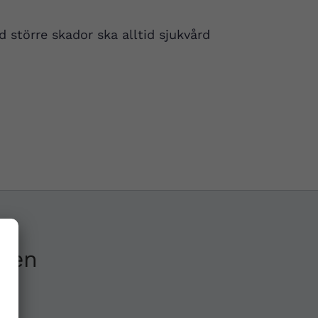
 större skador ska alltid sjukvård
ken