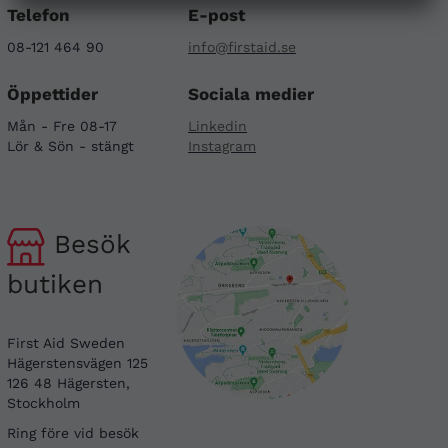
Telefon
E-post
08-121 464 90
info@firstaid.se
Öppettider
Sociala medier
Mån - Fre 08-17
Linkedin
Lör & Sön - stängt
Instagram
Besök
butiken
First Aid Sweden
Hägerstensvägen 125
126 48 Hägersten,
Stockholm
Ring före vid besök