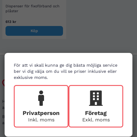
Dispenser för fixoförband och
plåster
613 kr
Köp
För att vi skall kunna ge dig bästa möjliga service
ber vi dig välja om du vill se priser inklusive eller
exklusive moms.
Kundtjänst
Har du frågor kring din beställning, eller i behov
av vägledning?
Privatperson
Företag
Besök gärna våra
vanliga frågor
. Det går även bra
Inkl. moms
Exkl. moms
att kontakta oss genom alternativen nedan.