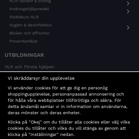
HLR-dockor & övning
Andningshjälpmedel
Webbkurs HLR
Hygien & desinfektion
Böcker och affischer
Presentartiklar
UTBILDNINGAR
HLR och Första hjälpen
Psykisk hälsa
Vi skräddarsyr din upplevelse
Brandskydd
Vi använder cookies för att ge dig en personlig
MÅLGRUPPER
shoppingupplevelse, personanpassad annonsering och
för hålla våra webbplatser tillförlitliga och säkra. För
Offentlig sektor och företag
detta ändamål samlar vi in information om användarna,
Privatpersoner
deras mönster och deras enheter.
Klicka på "Okej" om du tillåter alla cookies eller välj vilka
cookies du tillåter och vilka du vill stänga av genom att
klicka på "Inställningar" nedan.
Faktura
Delbetalning
Konto
Bankbetalning