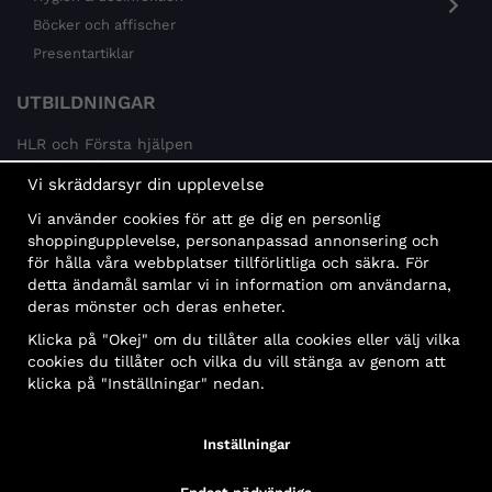
Böcker och affischer
Presentartiklar
UTBILDNINGAR
HLR och Första hjälpen
Psykisk hälsa
Vi skräddarsyr din upplevelse
Brandskydd
Vi använder cookies för att ge dig en personlig
MÅLGRUPPER
shoppingupplevelse, personanpassad annonsering och
för hålla våra webbplatser tillförlitliga och säkra. För
Offentlig sektor och företag
detta ändamål samlar vi in information om användarna,
Privatpersoner
deras mönster och deras enheter.
Klicka på "Okej" om du tillåter alla cookies eller välj vilka
cookies du tillåter och vilka du vill stänga av genom att
klicka på "Inställningar" nedan.
Faktura
Delbetalning
Konto
Bankbetalning
Inställningar