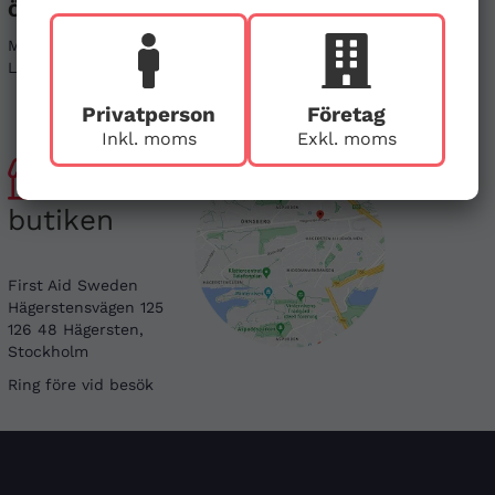
Öppettider
Sociala medier
Mån - Fre 08-17
Linkedin
Lör & Sön - stängt
Instagram
Privatperson
Företag
Inkl. moms
Exkl. moms
Besök
butiken
First Aid Sweden
Hägerstensvägen 125
126 48 Hägersten,
Stockholm
Ring före vid besök