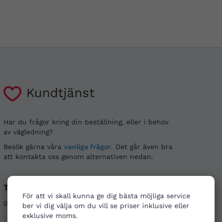
Kundtjänst
Har du frågor kring din beställning, eller i behov
av vägledning?
Besök gärna våra
vanliga frågor
. Det går även bra
att kontakta oss genom alternativen nedan.
Telefon
E-post
För att vi skall kunna ge dig bästa möjliga service
08-121 464 90
info@firstaid.se
ber vi dig välja om du vill se priser inklusive eller
exklusive moms.