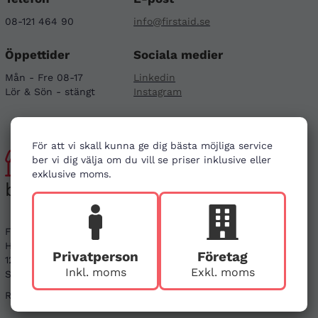
08-121 464 90
info@firstaid.se
Öppettider
Sociala medier
Mån - Fre 08-17
Linkedin
Lör & Sön - stängt
Instagram
För att vi skall kunna ge dig bästa möjliga service
Besök
ber vi dig välja om du vill se priser inklusive eller
exklusive moms.
butiken
First Aid Sweden
Hägerstensvägen 125
Privatperson
Företag
126 48 Hägersten,
Inkl. moms
Exkl. moms
Stockholm
Ring före vid besök