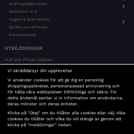
Andningshjälpmedel
Webbkurs HLR
Hygien & desinfektion
Böcker och affischer
Presentartiklar
UTBILDNINGAR
HLR och Första hjälpen
Psykisk hälsa
Vi skräddarsyr din upplevelse
Brandskydd
Vi använder cookies för att ge dig en personlig
MÅLGRUPPER
shoppingupplevelse, personanpassad annonsering och
för hålla våra webbplatser tillförlitliga och säkra. För
Offentlig sektor och företag
detta ändamål samlar vi in information om användarna,
Privatpersoner
deras mönster och deras enheter.
Klicka på "Okej" om du tillåter alla cookies eller välj vilka
cookies du tillåter och vilka du vill stänga av genom att
klicka på "Inställningar" nedan.
Faktura
Delbetalning
Konto
Bankbetalning