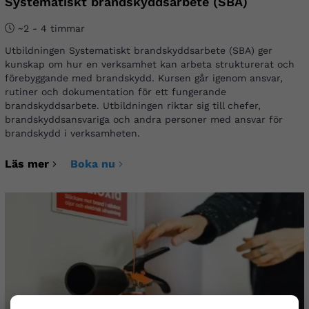
Systematiskt brandskyddsarbete (SBA)
~2 - 4 timmar
Utbildningen Systematiskt brandskyddsarbete (SBA) ger
kunskap om hur en verksamhet kan arbeta strukturerat och
förebyggande med brandskydd. Kursen går igenom ansvar,
rutiner och dokumentation för ett fungerande
brandskyddsarbete. Utbildningen riktar sig till chefer,
brandskyddsansvariga och andra personer med ansvar för
brandskydd i verksamheten.
Läs mer
Boka nu