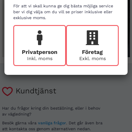
För att vi skall kunna ge dig bästa möjliga service
ber vi dig välja om du vill se priser inklusive eller
exklusive moms.
Privatperson
Företag
Inkl. moms
Exkl. moms
Kundtjänst
Har du frågor kring din beställning, eller i behov
av vägledning?
Besök gärna våra
vanliga frågor
. Det går även bra
att kontakta oss genom alternativen nedan.