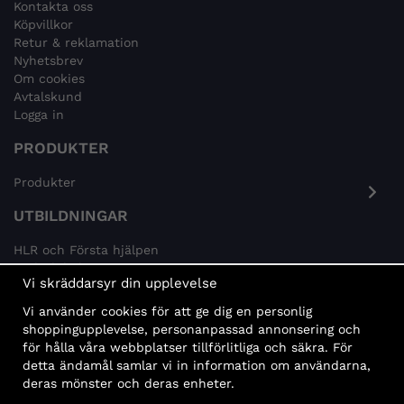
Kontakta oss
Köpvillkor
Retur & reklamation
Nyhetsbrev
Om cookies
Avtalskund
Logga in
PRODUKTER
Produkter
UTBILDNINGAR
HLR och Första hjälpen
Psykisk hälsa
Vi skräddarsyr din upplevelse
Brandskydd
Vi använder cookies för att ge dig en personlig
MÅLGRUPPER
shoppingupplevelse, personanpassad annonsering och
för hålla våra webbplatser tillförlitliga och säkra. För
Offentlig sektor och företag
detta ändamål samlar vi in information om användarna,
Privatpersoner
deras mönster och deras enheter.