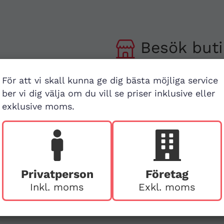
Besök buti
v
First Aid Sweden
För att vi skall kunna ge dig bästa möjliga service
Hägerstensvägen 125
ber vi dig välja om du vill se priser inklusive eller
126 48 Hägersten,
exklusive moms.
att
Stockholm
Ring före vid besök
Privatperson
Företag
Inkl. moms
Exkl. moms