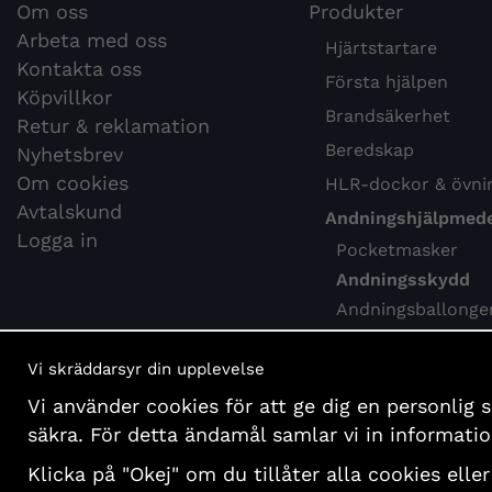
Om oss
Produkter
Arbeta med oss
Hjärtstartare
Kontakta oss
Första hjälpen
Köpvillkor
Brandsäkerhet
Retur & reklamation
Beredskap
Nyhetsbrev
Om cookies
HLR-dockor & övni
Avtalskund
Andningshjälpmede
Logga in
Pocketmasker
Andningsskydd
Andningsballonge
Webbkurs HLR
Vi skräddarsyr din upplevelse
Hygien & desinfekti
Vi använder cookies för att ge dig en personlig 
Böcker och affisch
säkra. För detta ändamål samlar vi in informat
Presentartiklar
Klicka på "Okej" om du tillåter alla cookies eller