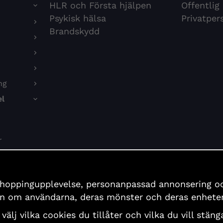
HLR och Första hjälpen
Offentlig
Psykisk hälsa
Privatper
Brandskydd
ng
l
r
on
shoppingupplevelse, personanpassad annonsering och 
er
ion om användarna, deras mönster och deras enheter
 välj vilka cookies du tillåter och vilka du vill stä