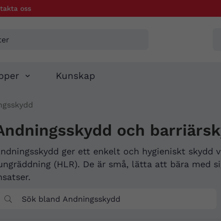
takta oss
pper
Kunskap
ngsskydd
Andningsskydd och barriärs
ndningsskydd ger ett enkelt och hygieniskt skydd v
ungräddning (HLR). De är små, lätta att bära med sig
nsatser.