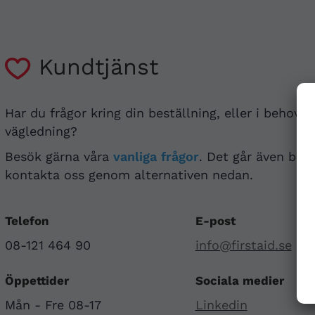
Kundtjänst
Har du frågor kring din beställning, eller i behov a
vägledning?
Besök gärna våra
vanliga frågor
. Det går även bra 
kontakta oss genom alternativen nedan.
Telefon
E-post
08-121 464 90
info@firstaid.se
Öppettider
Sociala medier
Mån - Fre 08-17
Linkedin