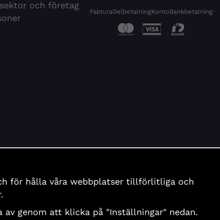
 sektor och företag
Faktura
Delbetalning
Konto
Bankbetalning
soner
för hålla våra webbplatser tillförlitliga och
.
nga av genom att klicka på "Inställningar" nedan.