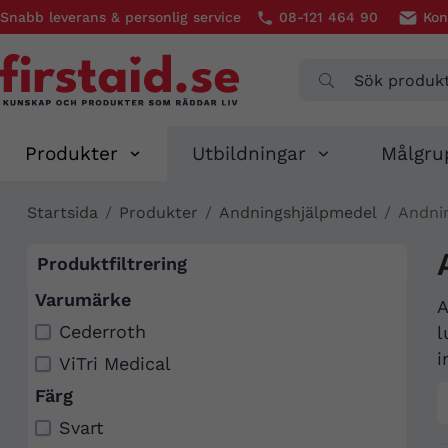
Snabb leverans & personlig service
08-121 464 90
Kon
Produkter
Utbildningar
Målgru
Startsida
/
Produkter
/
Andningshjälpmedel
/
Andni
Produktfiltrering
Varumärke
A
Cederroth
l
i
ViTri Medical
Färg
Svart