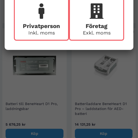
3 725 kr
3 701,25 kr
Köp
Köp
Privatperson
Företag
Inkl. moms
Exkl. moms
Batteri till BeneHeart D1 Pro,
Batteriladdare BeneHeart D1
laddningsbar
Pro – laddstation för AED-
batteri
5 676,25 kr
14 131,25 kr
Köp
Köp