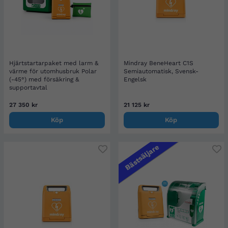
Hjärtstartarpaket med larm &
Mindray BeneHeart C1S
värme för utomhusbruk Polar
Semiautomatisk, Svensk-
(-45°) med försäkring &
Engelsk
supportavtal
27 350 kr
21 125 kr
Köp
Köp
Bästsäljare