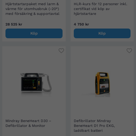
Hjärtstartarpaket med larm &
HLR-kurs för 12 personer inkl.
värme för utomhusbruk (-20°)
certifikat vid köp av
med försäkring & supportavtal
hjärtstartare
28 525 kr
4 750 kr
Köp
Köp
Mindray BeneHeart D30 –
Defibrillator Mindray
Defibrillator & Monitor
BeneHeart D1 Pro EKG,
laddbart batteri