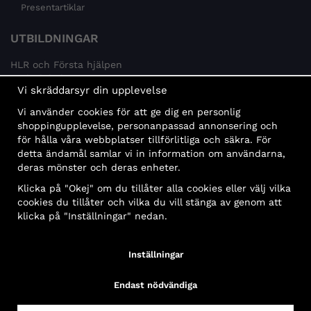
Presentartiklar
UTBILDNINGAR
HLR och Första hjälpen
Psykisk hälsa
Vi skräddarsyr din upplevelse
Brandskydd
Vi använder cookies för att ge dig en personlig
MÅLGRUPPER
shoppingupplevelse, personanpassad annonsering och
för hålla våra webbplatser tillförlitliga och säkra. För
Offentlig sektor och företag
detta ändamål samlar vi in information om användarna,
Privatpersoner
deras mönster och deras enheter.
Klicka på "Okej" om du tillåter alla cookies eller välj vilka
cookies du tillåter och vilka du vill stänga av genom att
klicka på "Inställningar" nedan.
Faktura
Delbetalning
Konto
Bankbetalning
Inställningar
Endast nödvändiga