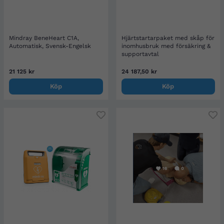
Mindray BeneHeart C1A,
Hjärtstartarpaket med skåp för
Automatisk, Svensk-Engelsk
inomhusbruk med försäkring &
supportavtal
21 125 kr
24 187,50 kr
Köp
Köp