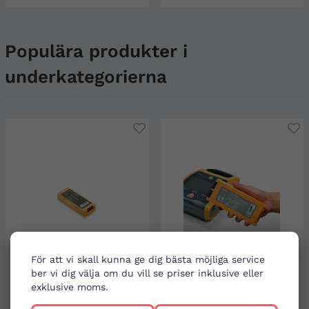
Populära produkter i
underkategorierna
För att vi skall kunna ge dig bästa möjliga service
ber vi dig välja om du vill se priser inklusive eller
exklusive moms.
Batteri till Mindray BeneHeart
Batteri till BeneHeart D1 Pro, ej
C1 & C2
laddningsbar