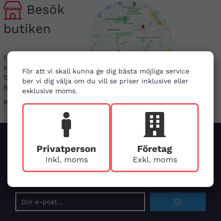
Besök
butiken
First Aid Sweden
Hägerstensvägen 125
För att vi skall kunna ge dig bästa möjliga service
126 48 Hägersten,
ber vi dig välja om du vill se priser inklusive eller
Stockholm
exklusive moms.
Ring före vid besök
Privatperson
Företag
Prenumerera på nyhetsbrevet för våra bästa
Inkl. moms
Exkl. moms
erbjudanden och nyheter!
De uppgifter du uppger kommer endast användas till våra nyhetsbrev
E-
postadress