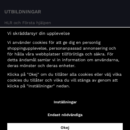
UTBILDNINGAR
HLR och Första hjälpen
Psykisk hälsa
Vi skräddarsyr din upplevelse
Brandskydd
Vi använder cookies för att ge dig en personlig
MÅLGRUPPER
shoppingupplevelse, personanpassad annonsering och
för hålla våra webbplatser tillförlitliga och säkra. För
Offentlig sektor och företag
detta ändamål samlar vi in information om användarna,
Privatpersoner
deras mönster och deras enheter.
Klicka på "Okej" om du tillåter alla cookies eller välj vilka
cookies du tillåter och vilka du vill stänga av genom att
klicka på "Inställningar" nedan.
Faktura
Delbetalning
Konto
Bankbetalning
Inställningar
Endast nödvändiga
Okej
Copyright© 2026 First Aid Sweden AB, All Rights Reserved