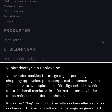
Retur & reklamation
Nyhetsbrev
Om cookies
Avtalskund
Logga in
PRODUKTER
Produkter
UTBILDNINGAR
HLR och Första hjälpen
Psykisk hälsa
Vi skräddarsyr din upplevelse
Brandskydd
Vi använder cookies för att ge dig en personlig
MÅLGRUPPER
shoppingupplevelse, personanpassad annonsering och
för hålla våra webbplatser tillförlitliga och säkra. För
Offentlig sektor och företag
detta ändamål samlar vi in information om användarna,
Privatpersoner
deras mönster och deras enheter.
Klicka på "Okej" om du tillåter alla cookies eller välj vilka
cookies du tillåter och vilka du vill stänga av genom att