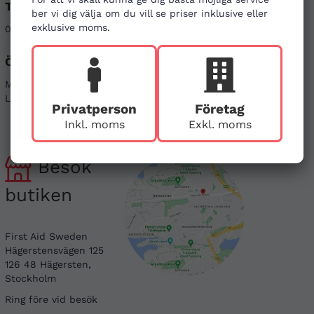
Telefon
E-post
ber vi dig välja om du vill se priser inklusive eller
exklusive moms.
08-121 464 90
info@firstaid.se
Öppettider
Sociala medier
Mån - Fre 08-17
Linkedin
Lör & Sön - stängt
Instagram
Privatperson
Företag
Inkl. moms
Exkl. moms
Besök
butiken
First Aid Sweden
Hägerstensvägen 125
126 48 Hägersten,
Stockholm
Ring före vid besök