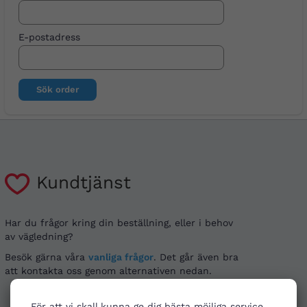
E-postadress
Sök order
Kundtjänst
Har du frågor kring din beställning, eller i behov
av vägledning?
Besök gärna våra
vanliga frågor
. Det går även bra
att kontakta oss genom alternativen nedan.
För att vi skall kunna ge dig bästa möjliga service