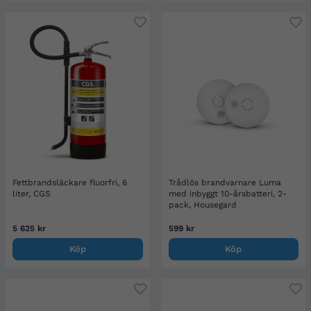
Fettbrandsläckare fluorfri, 6
Trådlös brandvarnare Luma
liter, CGS
med inbyggt 10-årsbatteri, 2-
pack, Housegard
5 625 kr
599 kr
Köp
Köp