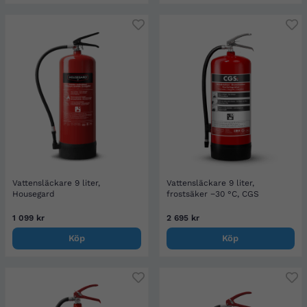
Vattensläckare 9 liter,
Vattensläckare 9 liter,
Housegard
frostsäker −30 °C, CGS
1 099 kr
2 695 kr
Köp
Köp