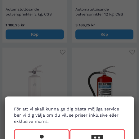
Automatutlösande
Automatutlösande
pulversprinkler 2 kg, CGS
pulversprinkler 12 kg, CGS
1 186,25 kr
3 186,25 kr
Köp
Köp
För att vi skall kunna ge dig bästa möjliga service
ber vi dig välja om du vill se priser inklusive eller
exklusive moms.
Pulversläckare 2 kg, vit Design
Pulversläckare 4 kg, CGS
by Housegard