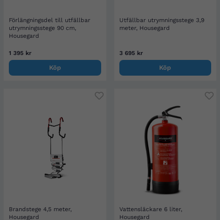
Förlängningsdel till utfällbar
Utfällbar utrymningsstege 3,9
utrymningsstege 90 cm,
meter, Housegard
Housegard
1 395 kr
3 695 kr
Köp
Köp
Brandstege 4,5 meter,
Vattensläckare 6 liter,
Housegard
Housegard