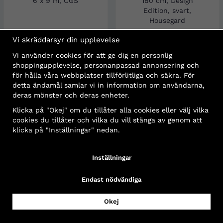
Vi skräddarsyr din upplevelse
Vi använder cookies för att ge dig en personlig
shoppingupplevelse, personanpassad annonsering och
för hålla våra webbplatser tillförlitliga och säkra. För
detta ändamål samlar vi in information om användarna,
deras mönster och deras enheter.
Fordonsbrandfilt, 6 x 9 m, CGS
Brandfilt 120 × 180 cm, Design
Klicka på "Okej" om du tillåter alla cookies eller välj vilka
Edition, svart, Housegard
cookies du tillåter och vilka du vill stänga av genom att
20 250 kr
399 kr
klicka på "Inställningar" nedan.
Köp
Köp
Inställningar
Endast nödvändiga
Okej