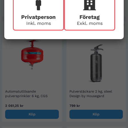
449 kr
2 250 kr
Köp
Köp
Privatperson
Företag
Inkl. moms
Exkl. moms
Automatutlösande
Pulversläckare 2 kg, steel
pulversprinkler 6 kg, CGS
Design by Housegard
2 061,25 kr
799 kr
Köp
Köp