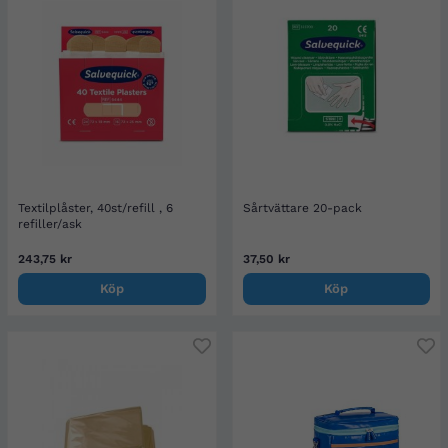
Textilplåster, 40st/refill , 6
Sårtvättare 20-pack
refiller/ask
243,75 kr
37,50 kr
Köp
Köp