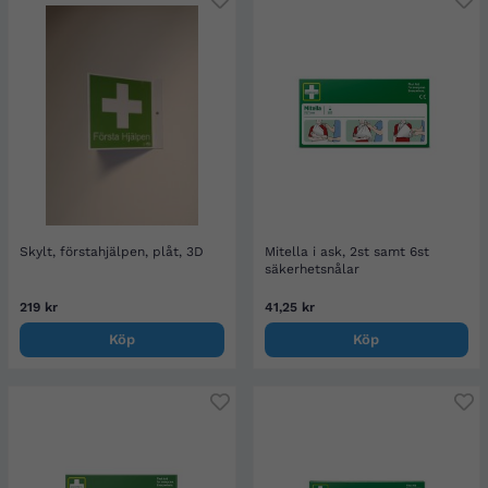
Skylt, förstahjälpen, plåt, 3D
Mitella i ask, 2st samt 6st
säkerhetsnålar
219 kr
41,25 kr
Köp
Köp