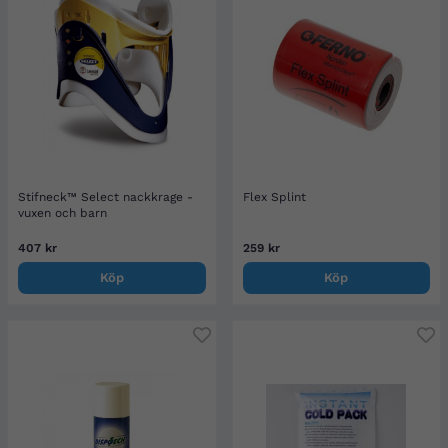
Stifneck™ Select nackkrage -
Flex Splint
vuxen och barn
407 kr
259 kr
Köp
Köp