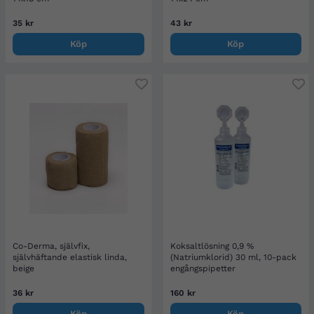
35 kr
43 kr
Köp
Köp
Co-Derma, självfix,
Koksaltlösning 0,9 %
självhäftande elastisk linda,
(Natriumklorid) 30 ml, 10-pack
beige
engångspipetter
36 kr
160 kr
Köp
Köp