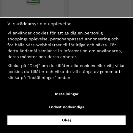
Burn gel 100ml
Soft foam bandage blå 6 cm ×
Vi skräddarsyr din upplevelse
4,5 m, Cederroth
Vi använder cookies för att ge dig en personlig
243,75 kr
83,75 kr
shoppingupplevelse, personanpassad annonsering och
för hålla våra webbplatser tillförlitliga och säkra. För
Köp
Köp
detta ändamål samlar vi in information om användarna,
deras mönster och deras enheter.
Klicka på "Okej" om du tillåter alla cookies eller välj vilka
cookies du tillåter och vilka du vill stänga av genom att
klicka på "Inställningar" nedan.
Inställningar
Endast nödvändiga
Okej
Soft foam bandage blå 6 cm ×
Skyddspaket