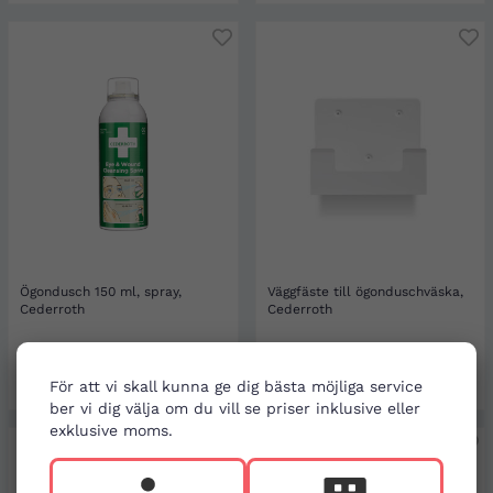
Ögondusch 150 ml, spray,
Väggfäste till ögonduschväska,
Cederroth
Cederroth
151,25 kr
243,75 kr
Köp
Köp
För att vi skall kunna ge dig bästa möjliga service
ber vi dig välja om du vill se priser inklusive eller
exklusive moms.