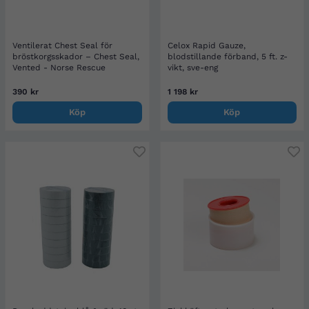
Ventilerat Chest Seal för
Celox Rapid Gauze,
bröstkorgsskador – Chest Seal,
blodstillande förband, 5 ft. z-
Vented - Norse Rescue
vikt, sve-eng
390 kr
1 198 kr
Köp
Köp