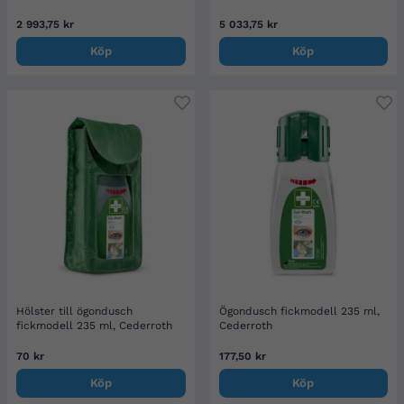
2 993,75 kr
5 033,75 kr
Köp
Köp
Hölster till ögondusch
Ögondusch fickmodell 235 ml,
fickmodell 235 ml, Cederroth
Cederroth
70 kr
177,50 kr
Köp
Köp