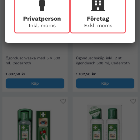
Privatperson
Företag
Inkl. moms
Exkl. moms
Ögonduschväska med 5 × 500
Ögonduschskåp inkl. 2 st
ml, Cederroth
ögondusch 500 ml, Cederroth
1 897,50 kr
1 102,50 kr
Köp
Köp