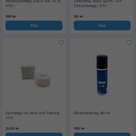
Benskyddstejp, blå & röd, 10 st,
Zinkhäfta, stark sport- och
ViTri
förbandstejp, ViTri
199 kr
30 kr
Köp
Köp
Sporttejp vit, stöd och fixering,
Sårplastspray, 80 ml
ViTri
31,25 kr
105 kr