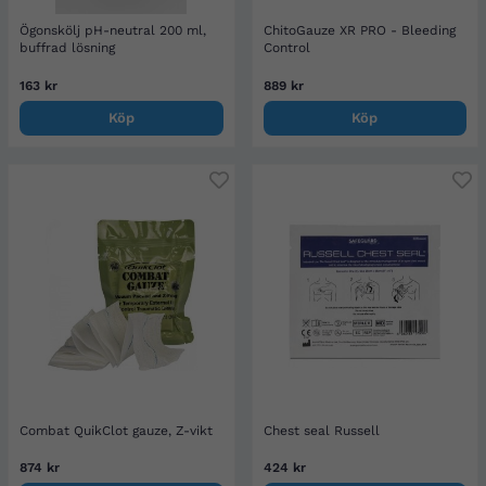
Ögonskölj pH-neutral 200 ml,
ChitoGauze XR PRO - Bleeding
buffrad lösning
Control
163 kr
889 kr
Köp
Köp
Combat QuikClot gauze, Z-vikt
Chest seal Russell
874 kr
424 kr