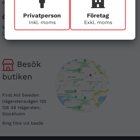
08-121 464 90
info@firstaid.se
Privatperson
Företag
Öppettider
Sociala medier
Inkl. moms
Exkl. moms
Mån - Fre 08-17
Linkedin
Lör & Sön - stängt
Instagram
Besök
butiken
First Aid Sweden
Hägerstensvägen 125
126 48 Hägersten,
Stockholm
Ring före vid besök