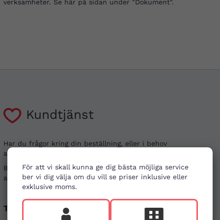
verksamheter. Se här på sidan under "Dokument".
Kundtjänst
Har du frågor kring din beställning, eller i behov
av vägledning?
För att vi skall kunna ge dig bästa möjliga service
Besök gärna våra
vanliga frågor
. Det går även bra
ber vi dig välja om du vill se priser inklusive eller
att kontakta oss genom alternativen nedan.
exklusive moms.
Telefon
E-post