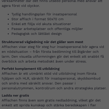
verksamheter där det finns utsedd personal med ansvar att
agera först vid olyckor.
Tydlig handlingsplan för insatspersonal
Stor affisch i format 50x70 cm
Enkel att följa vid akuta situationer
Passar arbetsplatser och offentliga miljöer
Pedagogisk och lättläst design
Strukturerad vägledning när det gäller som mest
Affischen visar steg för steg hur insatspersonal bör agera vid
en nödsituation – från första bedömning till åtgärder och
larm. Den visuella utformningen gör det enkelt att snabbt få
överblick och arbeta metodiskt även under stress.
Perfekt komplement till utbildning
Affischen är ett utmärkt stöd vid utbildning inom första
hjälpen och HLR, särskilt för insatspersonal, skyddsombud
och andra med särskilt ansvar. Den passar i
personalutrymmen, kontrollrum och andra strategiska platser.
Ladda ner gratis
Affischen finns även som gratis nedladdning, vilket gör det
enkelt att sprida kunskap och stärka beredskapen i fler