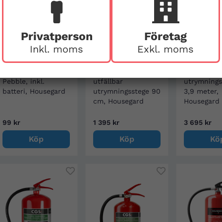
Privatperson
Företag
Inkl. moms
Exkl. moms
Brandvarnare
Förlängningsdel till
Utfällbar
Pebble, inkl.
utfällbar
utrymnings
batteri, Housegard
utrymningsstege 90
3,9 meter,
cm, Housegard
Housegard
99 kr
1 395 kr
3 695 kr
Köp
Köp
Kö