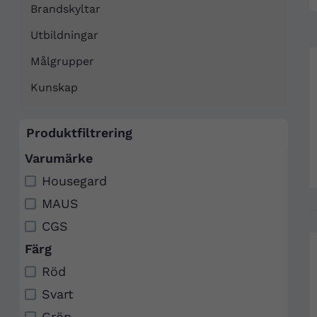
Brandskyltar
Utbildningar
Målgrupper
Kunskap
Produktfiltrering
Varumärke
Housegard
MAUS
CGS
Färg
Röd
Svart
Grön