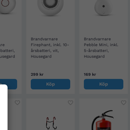
Brandvarnare
Brandvarnare
are
Firephant, inkl. 10-
Pebble Mini, inkl.
 batteri,
årsbatteri, vit,
5-årsbatteri,
usegard
Housegard
Housegard
299 kr
169 kr
p
Köp
Köp