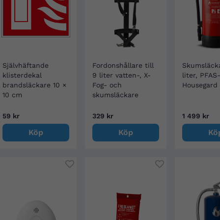
Självhäftande
Fordonshållare till
Skumsläck
klisterdekal
9 liter vatten-, X-
liter, PFAS-
brandsläckare 10 ×
Fog- och
Housegard
10 cm
skumsläckare
59 kr
329 kr
1 499 kr
Köp
Köp
Kö