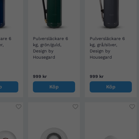
kare 6
Pulversläckare 6
Pulversläckare 6
er,
kg, grön/guld,
kg, grå/silver,
Design by
Design by
Housegard
Housegard
999 kr
999 kr
p
Köp
Köp