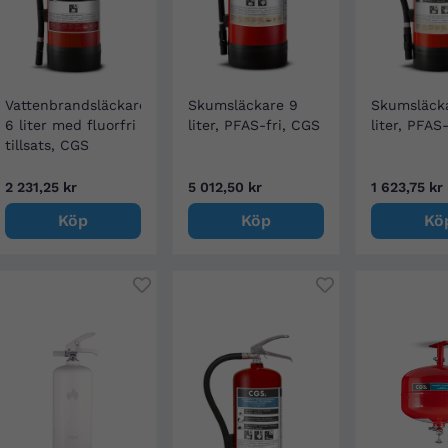
Vattenbrandsläckare
Skumsläckare 9
Skumsläck
6 liter med fluorfri
liter, PFAS-fri, CGS
liter, PFAS
tillsats, CGS
2 231,25 kr
5 012,50 kr
1 623,75 kr
Köp
Köp
Kö