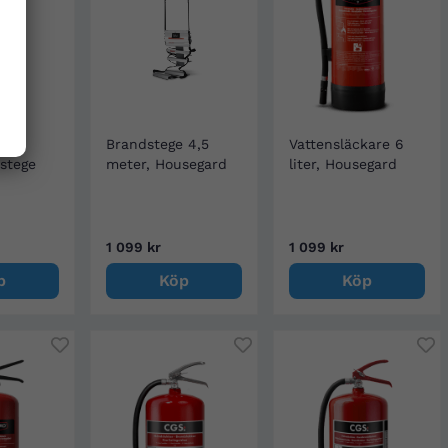
Brandstege 4,5
Vattensläckare 6
stege
meter, Housegard
liter, Housegard
1 099 kr
1 099 kr
p
Köp
Köp