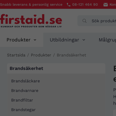
Snabb leverans & personlig service
08-121 464 90
Kon
Produkter
Utbildningar
Målgru
Startsida
/
Produkter
/
Brandsäkerhet
Brandsäkerhet
Brandsläckare
P
Brandvarnare
H
Brandfiltar
h
Brandstegar