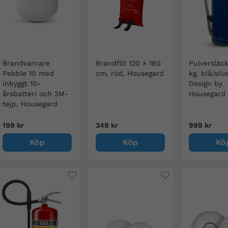
Brandvarnare
Brandfilt 120 × 180
Pulversläc
Pebble 10 med
cm, röd, Housegard
kg, blå/silv
inbyggt 10-
Design by
årsbatteri och 3M-
Housegard
tejp, Housegard
199 kr
349 kr
999 kr
Köp
Köp
Kö