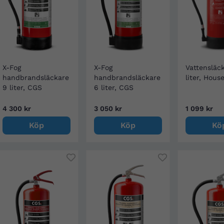
X-Fog
X-Fog
Vattensläc
handbrandsläckare
handbrandsläckare
liter, Hous
9 liter, CGS
6 liter, CGS
4 300 kr
3 050 kr
1 099 kr
Köp
Köp
Kö