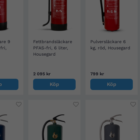
are 9
Fettbrandsläckare
Pulversläckare 6
fri,
PFAS-fri, 6 liter,
kg, röd, Housegard
Housegard
2 095 kr
799 kr
p
Köp
Köp