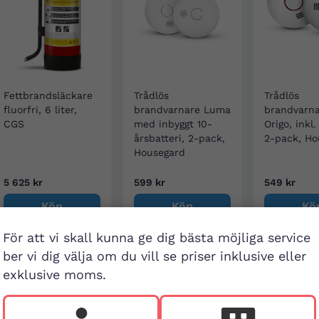
Fettbrandsläckare
Trådlös
Trådlös
fluorfri, 6 liter,
brandvarnare Luma
brandvarn
CGS
med inbyggt 10-
Origo, inkl.
årsbatteri, 2-pack,
2-pack, Ho
Housegard
5 625 kr
599 kr
549 kr
Köp
Köp
Kö
För att vi skall kunna ge dig bästa möjliga service
ber vi dig välja om du vill se priser inklusive eller
exklusive moms.