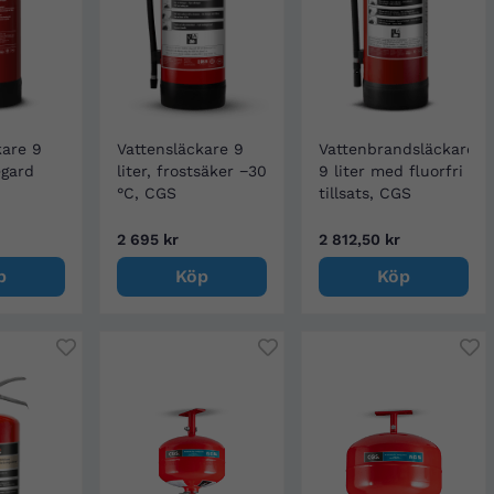
kare 9
Vattensläckare 9
Vattenbrandsläckare
egard
liter, frostsäker −30
9 liter med fluorfri
°C, CGS
tillsats, CGS
2 695 kr
2 812,50 kr
p
Köp
Köp