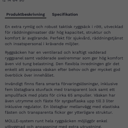
12 14 64 90
Produktbeskrivning
Specifikation
En extra rymlig och robust taktisk ryggsäck i rött, utvecklad
för räddningsinsatser där hög kapacitet, struktur och
komfort är avgörande. Perfekt för sjukvård, räddningstjänst
och insatspersonal i krävande miljöer.
Ryggsäcken har en ventilerad och kraftigt vadderad
ryggpanel samt vadderade axelremmar som ger hög komfort
även vid tung belastning. Den flexibla inredningen gör det
enkelt att anpassa väskan efter behov och ger mycket god
överblick över innehållet.
Invändigt finns flera smarta förvaringslösningar, inklusive
fem löstagbara stuvfack med transparent lock samt ett
ampullfack med plats för cirka 65 ampuller. Väskan har
även utrymme och fäste för syrgasflaska upp till 3 liter
inklusive regulator. En löstagbar mellanvägg med elastiska
fästen och transparenta fickor ger ytterligare struktur.
MOLLE-system runt hela ryggsäcken möjliggör enkel
utbyggnad och anpassning med extra utrustning.