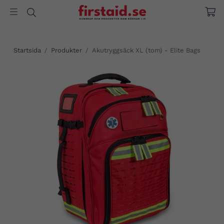
Startsida
/
Produkter
/
Akutryggsäck XL (tom) - Elite Bags