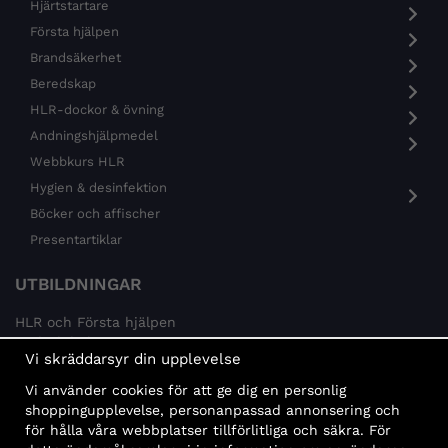
Hjärtstartare
Första hjälpen
Brandsäkerhet
Beredskap
HLR-dockor & övning
Andningshjälpmedel
Webbkurs HLR
Hygien & desinfektion
Böcker och affischer
Presentartiklar
UTBILDNINGAR
HLR och Första hjälpen
Psykisk hälsa
Vi skräddarsyr din upplevelse
Brandskydd
Vi använder cookies för att ge dig en personlig
MÅLGRUPPER
shoppingupplevelse, personanpassad annonsering och
för hålla våra webbplatser tillförlitliga och säkra. För
Offentlig sektor och företag