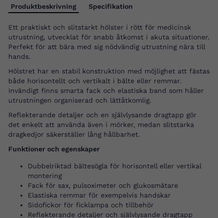
Produktbeskrivning
Specifikation
Ett praktiskt och slitstarkt hölster i rött för medicinsk
utrustning, utvecklat för snabb åtkomst i akuta situationer.
Perfekt för att bära med sig nödvändig utrustning nära till
hands.
Hölstret har en stabil konstruktion med möjlighet att fästas
både horisontellt och vertikalt i bälte eller remmar.
Invändigt finns smarta fack och elastiska band som håller
utrustningen organiserad och lättåtkomlig.
Reflekterande detaljer och en självlysande dragtapp gör
det enkelt att använda även i mörker, medan slitstarka
dragkedjor säkerställer lång hållbarhet.
Funktioner och egenskaper
Dubbelriktad bältesögla för horisontell eller vertikal
montering
Fack för sax, pulsoximeter och glukosmätare
Elastiska remmar för exempelvis handskar
Sidofickor för ficklampa och tillbehör
Reflekterande detaljer och självlysande dragtapp