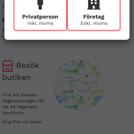
08-121 464 90
info@firstaid.se
Privatperson
Företag
Öppettider
Sociala medier
Inkl. moms
Exkl. moms
Mån - Fre 08-17
Linkedin
Lör & Sön - stängt
Instagram
Besök
butiken
First Aid Sweden
Hägerstensvägen 125
126 48 Hägersten,
Stockholm
Ring före vid besök