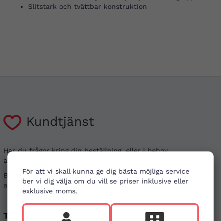
Slitstark och tvättbar konstruktion
Kundtjänst
Har du frågor kring din beställning, eller i behov
av vägledning?
För att vi skall kunna ge dig bästa möjliga service
Besök gärna våra
vanliga frågor
. Det går även bra
ber vi dig välja om du vill se priser inklusive eller
att kontakta oss genom alternativen nedan.
exklusive moms.
Telefon
E-post