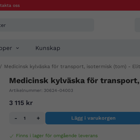
takta oss
pper
Kunskap
/
Medicinsk kylväska för transport, isotermisk (tom) - Eli
Medicinsk kylväska för transport,
Artikelnummer:
30624-04003
3 115 kr
-
+
Lägg i varukorgen
Finns i lager för omgående leverans