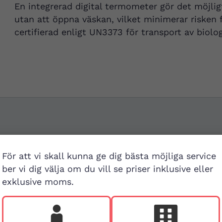
En integrerad digital termometer gör det möjlig
utan att öppna väskan, vilket minimerar risken
certifierad enligt UN3373 för transport av biol
Besök buti
För att vi skall kunna ge dig bästa möjliga service
ber vi dig välja om du vill se priser inklusive eller
v
First Aid Sweden
exklusive moms.
Hägerstensvägen 125
126 48 Hägersten,
att
Stockholm