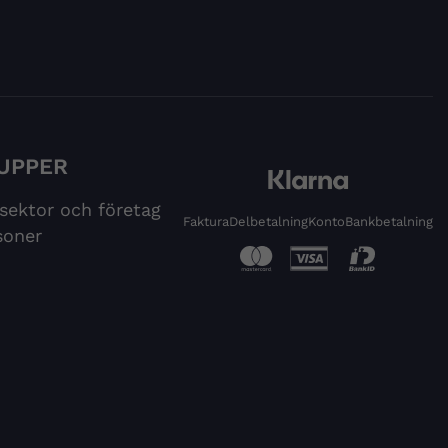
UPPER
 sektor och företag
Faktura
Delbetalning
Konto
Bankbetalning
soner