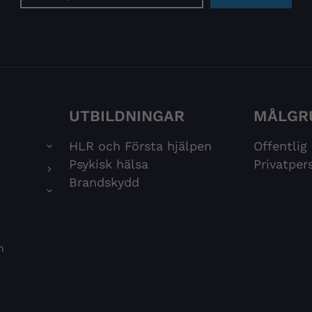
postadress
UTBILDNINGAR
MÅLGR
HLR och Första hjälpen
Offentlig
Psykisk hälsa
Privatper
Brandskydd
n