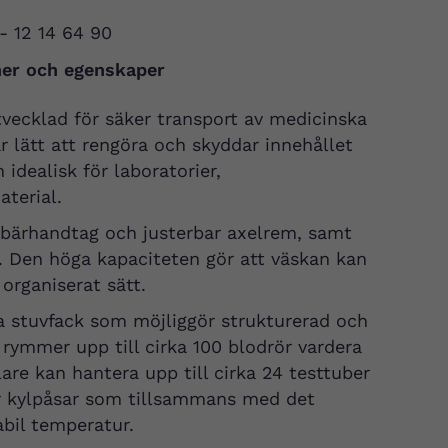
 - 12 14 64 90
ner och egenskaper
tvecklad för säker transport av medicinska
r lätt att rengöra och skyddar innehållet
idealisk för laboratorier,
terial.
bärhandtag och justerbar axelrem, samt
t. Den höga kapaciteten gör att väskan kan
organiserat sätt.
ka stuvfack som möjliggör strukturerad och
 rymmer upp till cirka 100 blodrör vardera
are kan hantera upp till cirka 24 testtuber
ör kylpåsar som tillsammans med det
abil temperatur.