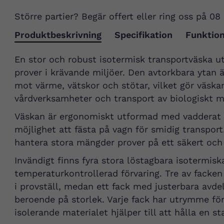
Större partier? Begär offert eller ring oss på 08
Produktbeskrivning
Specifikation
Funktio
En stor och robust isotermisk transportväska u
prover i krävande miljöer. Den avtorkbara ytan ä
mot värme, vätskor och stötar, vilket gör väskan 
vårdverksamheter och transport av biologiskt ma
Väskan är ergonomiskt utformad med vadderat 
möjlighet att fästa på vagn för smidig transpor
hantera stora mängder prover på ett säkert och 
Invändigt finns fyra stora löstagbara isotermis
temperaturkontrollerad förvaring. Tre av facken
i provställ, medan ett fack med justerbara avdel
beroende på storlek. Varje fack har utrymme f
isolerande materialet hjälper till att hålla en st