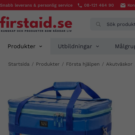
Snabb leverans & personlig service
08-121 464 90
Kon
Produkter
Utbildningar
Målgru
Startsida
/
Produkter
/
Första hjälpen
/
Akutväskor