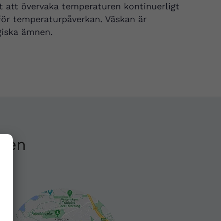
t att övervaka temperaturen kontinuerligt
 för temperaturpåverkan. Väskan är
ogiska ämnen.
ken