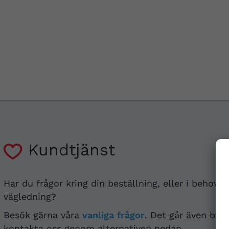
Kundtjänst
Har du frågor kring din beställning, eller i behov a
vägledning?
Besök gärna våra
vanliga frågor
. Det går även bra 
kontakta oss genom alternativen nedan.