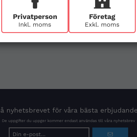
Ring före vid besök
Privatperson
Företag
Inkl. moms
Exkl. moms
 nyhetsbrevet för våra bästa erbjudand
De uppgifter du uppger kommer endast användas till våra nyhetsbrev
E-