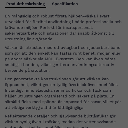
Produktbeskrivning
Specifikation
En mångsidig och robust första hjälpen-väska i svart,
utvecklad för flexibel användning i både professionella och
krävande miljöer. Perfekt för insatspersonal,
säkerhetsarbete och situationer där snabb åtkomst till
utrustning är avgörande.
Väskan är utrustad med ett avtagbart och justerbart band
som gör att den enkelt kan fästas runt benet, midjan eller
på andra väskor via MOLLE-system. Den kan även bäras
smidigt i handen, vilket ger flera användningsalternativ
beroende på situation.
Den genomtänkta konstruktionen gör att väskan kan
öppnas helt, vilket ger en tydlig överblick över innehållet.
Invändigt finns elastiska remmar, fickor och fack som
håller utrustningen organiserad och säkert på plats. En
särskild ficka med spänne är anpassad för saxar, vilket gör
att viktiga verktyg alltid är lättillgängliga.
Reflekterande detaljer och självlysande blixtlåsflikar gör
väskan synlig även i mörker, medan det vattenavvisande
materialet skyddar innehållet i varierande