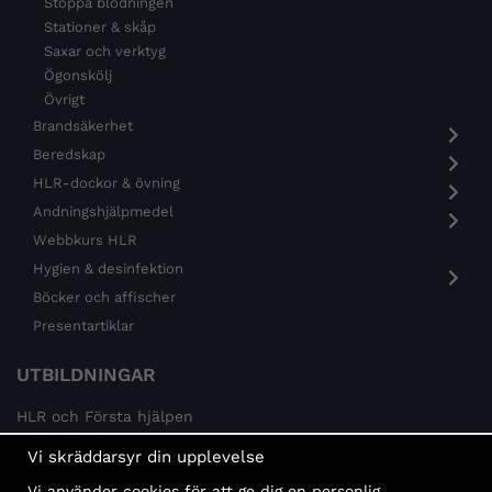
Stoppa blödningen
Stationer & skåp
Saxar och verktyg
Ögonskölj
Övrigt
Brandsäkerhet
Beredskap
HLR-dockor & övning
Andningshjälpmedel
Webbkurs HLR
Hygien & desinfektion
Böcker och affischer
Presentartiklar
UTBILDNINGAR
HLR och Första hjälpen
Psykisk hälsa
Vi skräddarsyr din upplevelse
Brandskydd
Vi använder cookies för att ge dig en personlig