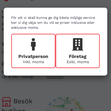
Har du frågor kring din beställning, eller i behov
av vägledning?
För att vi skall kunna ge dig bästa möjliga service
ber vi dig välja om du vill se priser inklusive eller
Besök gärna våra
vanliga frågor
. Det går även bra
exklusive moms.
att kontakta oss genom alternativen nedan.
Telefon
E-post
08-121 464 90
info@firstaid.se
Privatperson
Företag
Inkl. moms
Exkl. moms
Öppettider
Sociala medier
Mån - Fre 08-17
Linkedin
Lör & Sön - stängt
Instagram
Besök
butiken