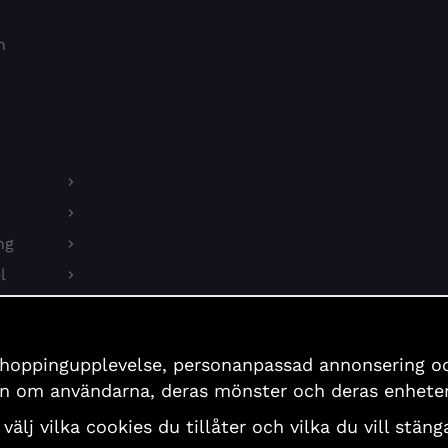
n
ng
l
on
shoppingupplevelse, personanpassad annonsering och 
er
ion om användarna, deras mönster och deras enheter
 välj vilka cookies du tillåter och vilka du vill stä