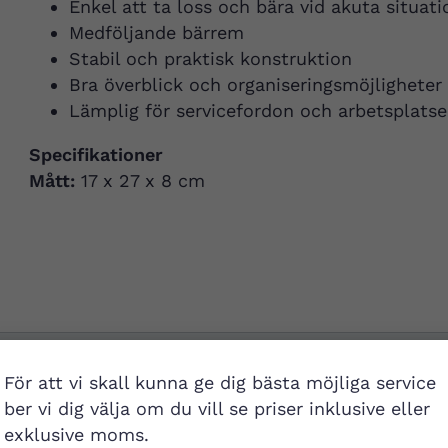
Enkel att ta loss och bära vid akuta situati
Medföljande bärrem
Stabil och praktisk konstruktion
Bra överblick och organiseringsmöjligheter
Lämplig för servicefordon och arbetsplatse
Specifikationer
Mått:
17 x 27 x 8 cm
För att vi skall kunna ge dig bästa möjliga service
ber vi dig välja om du vill se priser inklusive eller
Besök buti
exklusive moms.