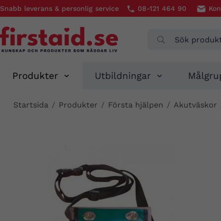
Snabb leverans & personlig service
08-121 464 90
Kon
Produkter
Utbildningar
Målgru
Startsida
/
Produkter
/
Första hjälpen
/
Akutväskor