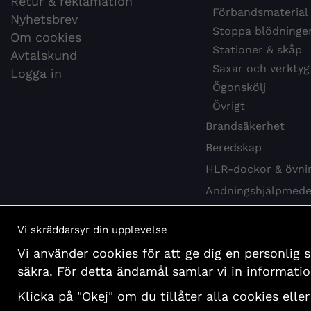
Retur & reklamation
Förbandsmaterial
Nyhetsbrev
Stoppa blödninge
Om cookies
Stationer & skåp
Avtalskund
Saxar och verktyg
Logga in
Ögonskölj
Övrigt
Brandsäkerhet
Beredskap
HLR-dockor & övni
Andningshjälpmede
Webbkurs HLR
Vi skräddarsyr din upplevelse
Hygien & desinfekti
Vi använder cookies för att ge dig en personlig 
Böcker och affisch
säkra. För detta ändamål samlar vi in informat
Presentartiklar
Klicka på "Okej" om du tillåter alla cookies eller