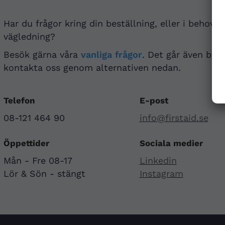
Har du frågor kring din beställning, eller i behov a
vägledning?
Besök gärna våra
vanliga frågor
. Det går även bra 
kontakta oss genom alternativen nedan.
Telefon
E-post
08-121 464 90
info@firstaid.se
Öppettider
Sociala medier
Mån - Fre 08-17
Linkedin
Lör & Sön - stängt
Instagram