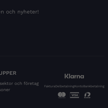
en och nyheter!
UPPER
 sektor och företag
Faktura
Delbetalning
Konto
Bankbetalning
soner