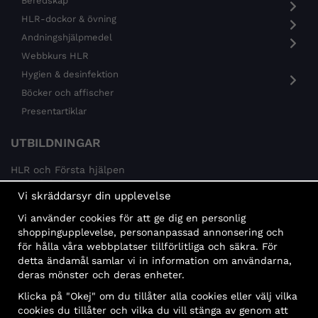
Beredskap
HLR-dockor & övning
Andningshjälpmedel
Webbkurs HLR
Hygien & desinfektion
Böcker och affischer
Presentartiklar
UTBILDNINGAR
HLR och Första hjälpen
Psykisk hälsa
Vi skräddarsyr din upplevelse
Brandskydd
Vi använder cookies för att ge dig en personlig
MÅLGRUPPER
shoppingupplevelse, personanpassad annonsering och
för hålla våra webbplatser tillförlitliga och säkra. För
Offentlig sektor och företag
detta ändamål samlar vi in information om användarna,
Privatpersoner
deras mönster och deras enheter.
Klicka på "Okej" om du tillåter alla cookies eller välj vilka
cookies du tillåter och vilka du vill stänga av genom att