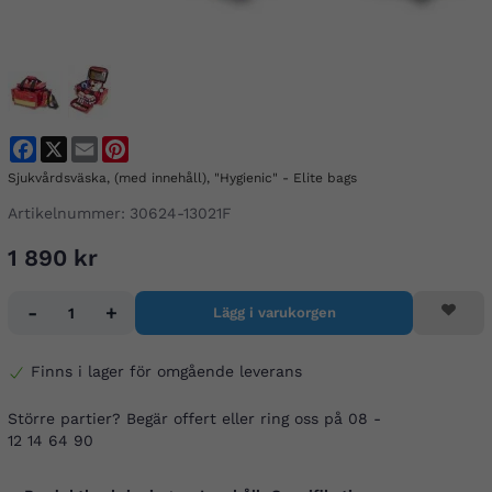
Facebook
X
Email
Pinterest
Sjukvårdsväska, (med innehåll), "Hygienic" - Elite bags
Artikelnummer:
30624-13021F
1 890 kr
-
+
Lägg i varukorgen
Finns i lager för omgående leverans
Större partier? Begär offert eller ring oss på 08 -
12 14 64 90