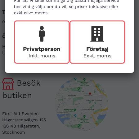
För att vi skall kunna ge dig bästa möjliga service
ber vi dig välja om du vill se priser inklusive eller
Telefon
E-post
exklusive moms.
08-121 464 90
info@firstaid.se
Öppettider
Sociala medier
Mån - Fre 08-17
Linkedin
Privatperson
Företag
Lör & Sön - stängt
Instagram
Inkl. moms
Exkl. moms
Besök
butiken
First Aid Sweden
Hägerstensvägen 125
126 48 Hägersten,
Stockholm