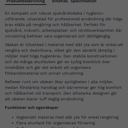
Produktbeskrivning
Innehåll
Specifikation
En kompakt och robust sjukvårdsväska i hygienic-
utförande, utvecklad för professionell användning där höga
krav ställs på rengöring och hållbarhet. Perfekt för
sjukvård, industri, arbetsplatser och idrottsverksamhet där
utrustning behöver vara organiserad och lättillgänglig.
Väskan är tillverkad i material med slät yta som är enkel att
rengöra och desinficera, vilket gör den särskilt lämplig i
miljöer med höga hygienkrav. Den stabila konstruktionen
och de många stuvfacken ger en tydlig överblick över
innehållet och gör det enkelt att organisera
förbandsmaterial och annan utrustning.
Reflexer runt om väskan ökar synligheten i alla miljöer,
medan förstärkta handtag och bärremmar ger hög komfort
och hållbarhet vid transport. Den slitstarka designen gör
att väskan klarar tuff daglig användning.
Funktioner och egenskaper
Hygieniskt material med slät yta för enkel rengöring
Flera stuvfack för organiserad förvaring