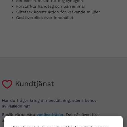
Reflexer runt om för hög synlighet
Förstärkta handtag och bärremmar
Slitstark konstruktion för krävande miljöer
God överblick över innehållet
Kundtjänst
Har du frågor kring din beställning, eller i behov
av vägledning?
Besök gärna våra
vanliga frågor
. Det går även bra
att kontakta oss genom alternativen nedan.