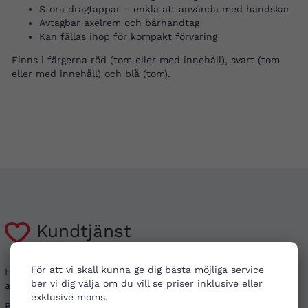
Stora dragtappar – enkla att använda med handskar
Avtagbar axelrem och bärhandtag
Kan fällas ihop för kompakt förvaring
Finns i färgerna röd (tom eller med innehåll), svart (tom
eller med innehåll) och blå (tom).
Kundtjänst
För att vi skall kunna ge dig bästa möjliga service
Har du frågor kring din beställning, eller i behov
ber vi dig välja om du vill se priser inklusive eller
av vägledning?
exklusive moms.
Besök gärna våra
vanliga frågor
. Det går även bra