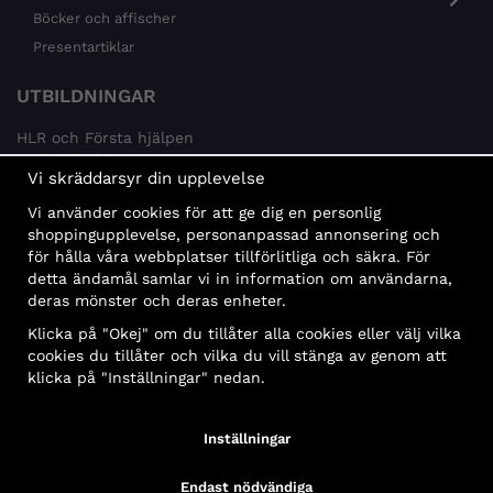
Böcker och affischer
Presentartiklar
UTBILDNINGAR
HLR och Första hjälpen
Psykisk hälsa
Vi skräddarsyr din upplevelse
Brandskydd
Vi använder cookies för att ge dig en personlig
MÅLGRUPPER
shoppingupplevelse, personanpassad annonsering och
för hålla våra webbplatser tillförlitliga och säkra. För
Offentlig sektor och företag
detta ändamål samlar vi in information om användarna,
Privatpersoner
deras mönster och deras enheter.
Klicka på "Okej" om du tillåter alla cookies eller välj vilka
cookies du tillåter och vilka du vill stänga av genom att
klicka på "Inställningar" nedan.
Faktura
Delbetalning
Konto
Bankbetalning
Inställningar
Endast nödvändiga