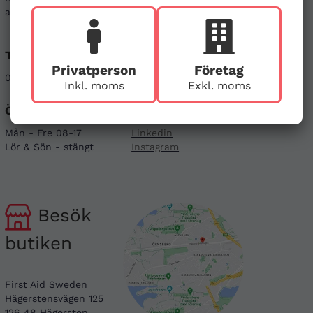
att kontakta oss genom alternativen nedan.
Telefon
E-post
Privatperson
Företag
08-121 464 90
info@firstaid.se
Inkl. moms
Exkl. moms
Öppettider
Sociala medier
Mån - Fre 08-17
Linkedin
Lör & Sön - stängt
Instagram
Besök
butiken
First Aid Sweden
Hägerstensvägen 125
126 48 Hägersten,