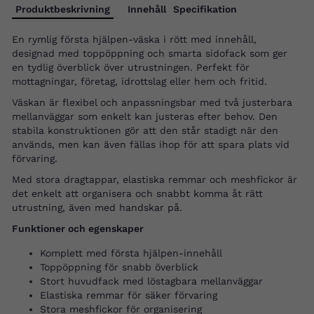
Produktbeskrivning
Innehåll
Specifikation
En rymlig första hjälpen-väska i rött med innehåll,
designad med toppöppning och smarta sidofack som ger
en tydlig överblick över utrustningen. Perfekt för
mottagningar, företag, idrottslag eller hem och fritid.
Väskan är flexibel och anpassningsbar med två justerbara
mellanväggar som enkelt kan justeras efter behov. Den
stabila konstruktionen gör att den står stadigt när den
används, men kan även fällas ihop för att spara plats vid
förvaring.
Med stora dragtappar, elastiska remmar och meshfickor är
det enkelt att organisera och snabbt komma åt rätt
utrustning, även med handskar på.
Funktioner och egenskaper
Komplett med första hjälpen-innehåll
Toppöppning för snabb överblick
Stort huvudfack med löstagbara mellanväggar
Elastiska remmar för säker förvaring
Stora meshfickor för organisering