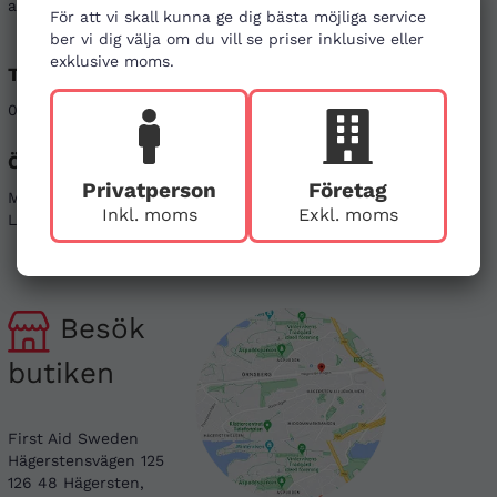
att kontakta oss genom alternativen nedan.
För att vi skall kunna ge dig bästa möjliga service
ber vi dig välja om du vill se priser inklusive eller
exklusive moms.
Telefon
E-post
08-121 464 90
info@firstaid.se
Öppettider
Sociala medier
Privatperson
Företag
Mån - Fre 08-17
Linkedin
Inkl. moms
Exkl. moms
Lör & Sön - stängt
Instagram
Besök
butiken
First Aid Sweden
Hägerstensvägen 125
126 48 Hägersten,