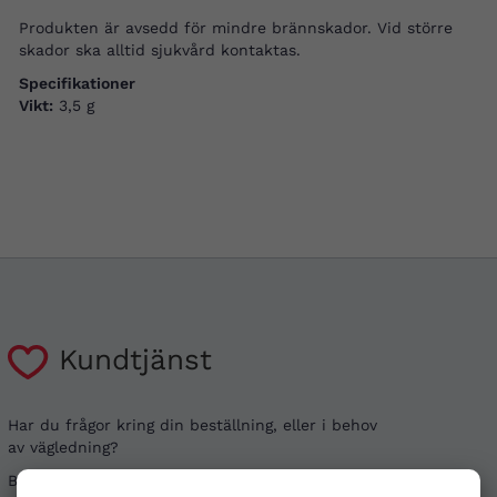
Produkten är avsedd för mindre brännskador. Vid större
skador ska alltid sjukvård kontaktas.
Specifikationer
Vikt:
3,5 g
Kundtjänst
Har du frågor kring din beställning, eller i behov
av vägledning?
Besök gärna våra
vanliga frågor
. Det går även bra