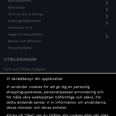
Brandsäkerhet
Beredskap
HLR-dockor & övning
Andningshjälpmedel
Webbkurs HLR
Hygien & desinfektion
Böcker och affischer
Presentartiklar
UTBILDNINGAR
HLR och Första hjälpen
Psykisk hälsa
Vi skräddarsyr din upplevelse
Brandskydd
Vi använder cookies för att ge dig en personlig
MÅLGRUPPER
shoppingupplevelse, personanpassad annonsering och
för hålla våra webbplatser tillförlitliga och säkra. För
Offentlig sektor och företag
detta ändamål samlar vi in information om användarna,
Privatpersoner
deras mönster och deras enheter.
Klicka på "Okej" om du tillåter alla cookies eller välj vilka