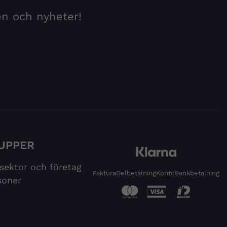
en och nyheter!
UPPER
 sektor och företag
Faktura
Delbetalning
Konto
Bankbetalning
soner