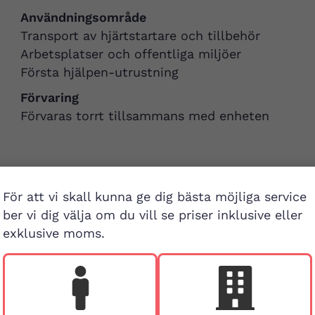
Användningsområde
Transport av hjärtstartare och tillbehör
Arbetsplatser och offentliga miljöer
Första hjälpen-utrustning
Förvaring
Förvaras torrt tillsammans med enheten
För att vi skall kunna ge dig bästa möjliga service
ber vi dig välja om du vill se priser inklusive eller
exklusive moms.
Besök buti