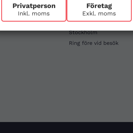
Privatperson
Företag
v
First Aid Sweden
Inkl. moms
Exkl. moms
Hägerstensvägen 125
126 48 Hägersten,
att
Stockholm
Ring före vid besök