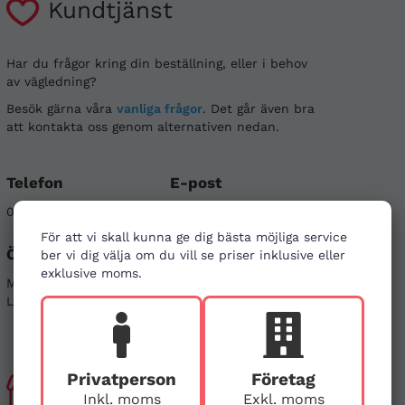
Kundtjänst
Har du frågor kring din beställning, eller i behov
av vägledning?
Besök gärna våra
vanliga frågor
. Det går även bra
att kontakta oss genom alternativen nedan.
Telefon
E-post
08-121 464 90
info@firstaid.se
För att vi skall kunna ge dig bästa möjliga service
Öppettider
Sociala medier
ber vi dig välja om du vill se priser inklusive eller
exklusive moms.
Mån - Fre 08-17
Linkedin
Lör & Sön - stängt
Instagram
Privatperson
Företag
Besök
Inkl. moms
Exkl. moms