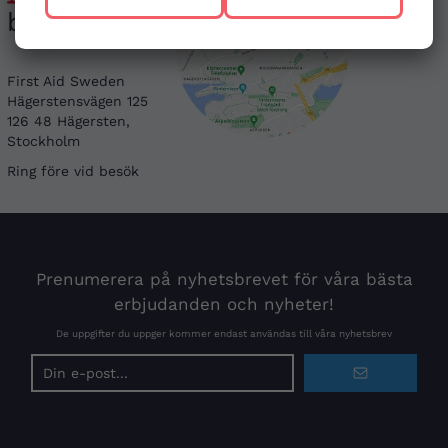
butiken
First Aid Sweden
Hägerstensvägen 125
126 48 Hägersten,
Stockholm
Ring före vid besök
Prenumerera på nyhetsbrevet för våra bästa
erbjudanden och nyheter!
De uppgifter du uppger kommer endast användas till våra nyhetsbrev
E-
postadress