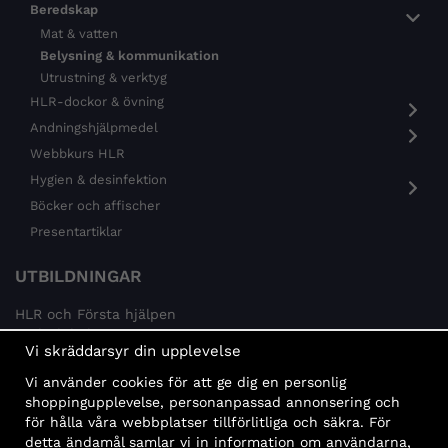
Beredskap
Mat & vatten
Belysning & kommunikation
Utrustning & verktyg
HLR-dockor & övning
Andningshjälpmedel
Webbkurs HLR
Hygien & desinfektion
Böcker och affischer
Presentartiklar
UTBILDNINGAR
HLR och Första hjälpen
Psykisk hälsa
Vi skräddarsyr din upplevelse
Brandskydd
Vi använder cookies för att ge dig en personlig
MÅLGRUPPER
shoppingupplevelse, personanpassad annonsering och
för hålla våra webbplatser tillförlitliga och säkra. För
Offentlig sektor och företag
detta ändamål samlar vi in information om användarna,