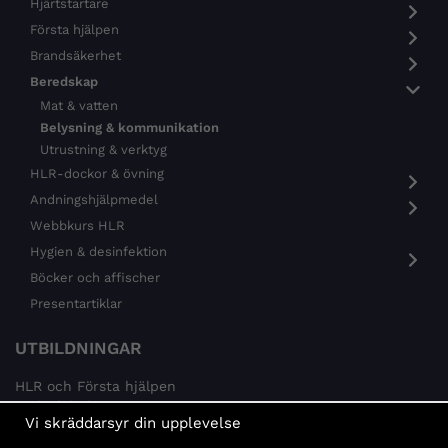
Hjärtstartare
Första hjälpen
Brandsäkerhet
Beredskap
Mat & vatten
Belysning & kommunikation
Utrustning & verktyg
HLR-dockor & övning
Andningshjälpmedel
Webbkurs HLR
Hygien & desinfektion
Böcker och affischer
Presentartiklar
UTBILDNINGAR
HLR och Första hjälpen
Psykisk hälsa
Vi skräddarsyr din upplevelse
Brandskydd