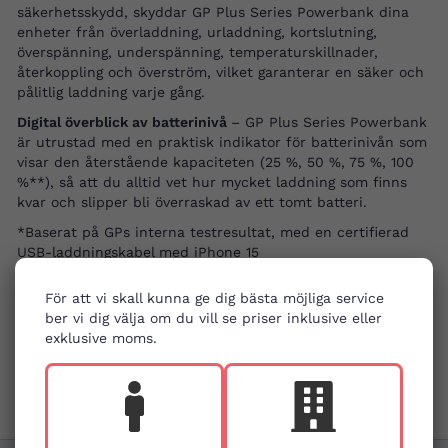
säkerhetsskydd, skyddar GP Plus Series Powerbank dina
enheter från överladdning, urladdning, kortslutning,
överspänning, underspänning, temperaturskillnader,
återkoppling och överström, vilket garanterar en säker och
pålitlig laddning varje gång.
Digital överblick av batterinivå
– GP Plus Series Powerbank
är utrustad med en praktisk indikator för batterinivån som
visar den återstående kapaciteten (25 %, 50 %, 75 %, 100
%**), så att du alltid vet hur mycket laddning som finns
kvar och slipper bli överraskad av ett tomt batteri.
*Baserat på GPs interna testresultat, med en certifierad
USB-laddningskabel med iPhone 15
**Procentandelen av batterinivån för statusindikatorn är
För att vi skall kunna ge dig bästa möjliga service
ungefärlig.
ber vi dig välja om du vill se priser inklusive eller
exklusive moms.