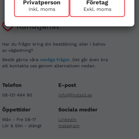
Privatperson
Företag
Inkl. moms
Exkl. moms
Kundtjänst
Har du frågor kring din beställning, eller i behov
av vägledning?
Besök gärna våra
vanliga frågor
. Det går även bra
att kontakta oss genom alternativen nedan.
Telefon
E-post
08-121 464 90
info@firstaid.se
Öppettider
Sociala medier
Mån - Fre 08-17
Linkedin
Lör & Sön - stängt
Instagram