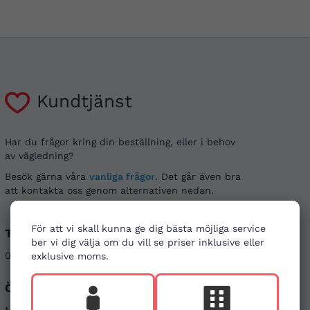
Kundtjänst
Har du frågor kring din beställning, eller i behov
av vägledning?
Besök gärna våra
vanliga frågor
. Det går även bra
att kontakta oss genom alternativen nedan.
För att vi skall kunna ge dig bästa möjliga service
Telefon
E-post
ber vi dig välja om du vill se priser inklusive eller
08-121 464 90
info@firstaid.se
exklusive moms.
Öppettider
Sociala medier