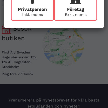
Mån - Fre 08-17
Linkedin
Lör & Sön - stängt
Instagram
Privatperson
Företag
Inkl. moms
Exkl. moms
Besök
butiken
First Aid Sweden
Hägerstensvägen 125
126 48 Hägersten,
Stockholm
Ring före vid besök
Prenumerera på nyhetsbrevet för våra bästa
erbjudanden och nyheter!