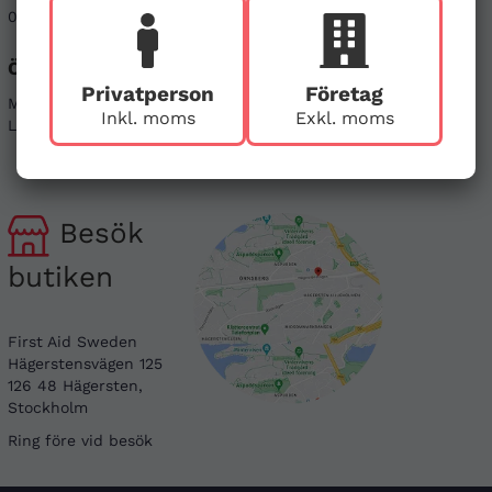
08-121 464 90
info@firstaid.se
Öppettider
Sociala medier
Privatperson
Företag
Mån - Fre 08-17
Linkedin
Inkl. moms
Exkl. moms
Lör & Sön - stängt
Instagram
Besök
butiken
First Aid Sweden
Hägerstensvägen 125
126 48 Hägersten,
Stockholm
Ring före vid besök