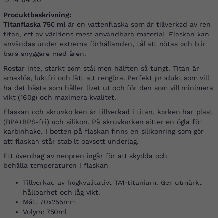
12 14 64 90
Produktbeskrivning:
Titanflaska 750 ml
är en vattenflaska som är tillverkad av ren
titan, ett av världens mest användbara material. Flaskan kan
användas under extrema förhållanden, tål att nötas och blir
bara snyggare med åren.
Rostar inte, starkt som stål men hälften så tungt. Titan är
smaklös, luktfri och lätt att rengöra. Perfekt produkt som vill
ha det bästa som håller livet ut och för den som vill minimera
vikt (160g) och maximera kvalitet.
Flaskan och skruvkorken är tillverkad i titan, korken har plast
(BPA+BPS-fri) och silikon. På skruvkorken sitter en ögla för
karbinhake. I botten på flaskan finns en silikonring som gör
att flaskan står stabilt oavsett underlag.
Ett överdrag av neopren ingår för att skydda och
behålla temperaturen i flaskan.
Tillverkad av högkvalitativt TA1-titanium. Ger utmärkt
hållbarhet och låg vikt.
Mått 70x255mm
Volym: 750ml