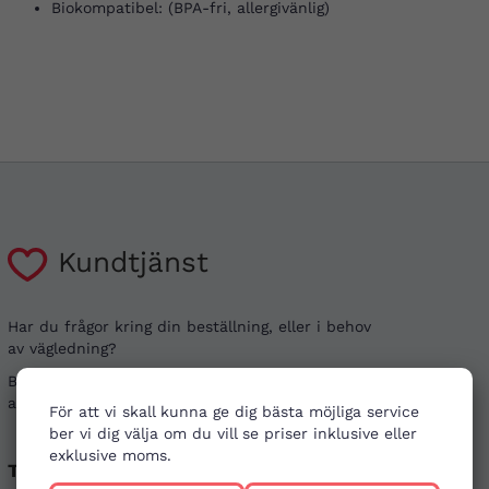
Biokompatibel: (BPA-fri, allergivänlig)
Kundtjänst
Har du frågor kring din beställning, eller i behov
av vägledning?
Besök gärna våra
vanliga frågor
. Det går även bra
att kontakta oss genom alternativen nedan.
För att vi skall kunna ge dig bästa möjliga service
ber vi dig välja om du vill se priser inklusive eller
exklusive moms.
Telefon
E-post