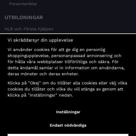
Presentartiklar
UTBILDNINGAR
HLR och Första hjälpen
Psykisk hälsa
Vi skräddarsyr din upplevelse
Brandskydd
Vi använder cookies för att ge dig en personlig
MÅLGRUPPER
shoppingupplevelse, personanpassad annonsering och
för hålla våra webbplatser tillförlitliga och säkra. För
Offentlig sektor och företag
detta ändamål samlar vi in information om användarna,
Privatpersoner
deras mönster och deras enheter.
Klicka på "Okej" om du tillåter alla cookies eller välj vilka
cookies du tillåter och vilka du vill stänga av genom att
klicka på "Inställningar" nedan.
Faktura
Delbetalning
Konto
Bankbetalning
Inställningar
Endast nödvändiga