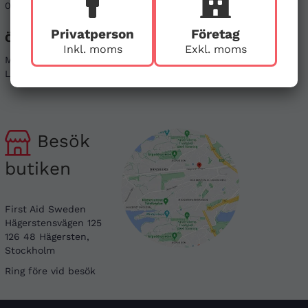
08-121 464 90
info@firstaid.se
Privatperson
Företag
Öppettider
Sociala medier
Inkl. moms
Exkl. moms
Mån - Fre 08-17
Linkedin
Lör & Sön - stängt
Instagram
Besök
butiken
First Aid Sweden
Hägerstensvägen 125
126 48 Hägersten,
Stockholm
Ring före vid besök