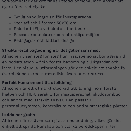
verksamheter där det finns utsedd personal med ansvar att
agera först vid olyckor.
Tydlig handlingsplan för insatspersonal
Stor affisch i format 50x70 cm
Enkel att följa vid akuta situationer
Passar arbetsplatser och offentliga miljöer
Pedagogisk och lättläst design
Strukturerad vägledning när det gäller som mest
Affischen visar steg för steg hur insatspersonal bör agera vid
en nödsituation – från första bedömning till åtgärder och
larm. Den visuella utformningen gör det enkelt att snabbt få
överblick och arbeta metodiskt även under stress.
Perfekt komplement till utbildning
Affischen är ett utmärkt stöd vid utbildning inom första
hjälpen och HLR, särskilt för insatspersonal, skyddsombud
och andra med särskilt ansvar. Den passar i
personalutrymmen, kontrollrum och andra strategiska platser.
Ladda ner gratis
Affischen finns även som gratis nedladdning, vilket gör det
enkelt att sprida kunskap och stärka beredskapen i fler