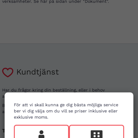
verksamheter. Se här på sidan under "Dokument".
Kundtjänst
Har du frågor kring din beställning, eller i behov
av vägledning?
För att vi skall kunna ge dig bästa möjliga service
Besök gärna våra
vanliga frågor
. Det går även bra
ber vi dig välja om du vill se priser inklusive eller
att kontakta oss genom alternativen nedan.
exklusive moms.
Telefon
E-post