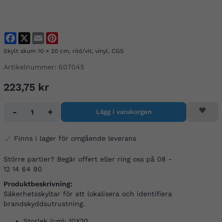
Facebook
X
Email
Pinterest
Skylt skum 10 × 20 cm, röd/vit, vinyl, CGS
Artikelnummer:
607045
223,75 kr
-
+
Lägg i varukorgen
Finns i lager för omgående leverans
Större partier? Begär offert eller ring oss på 08 -
12 14 64 90
Produktbeskrivning:
Säkerhetsskyltar för att lokalisera och identifiera
brandskyddsutrustning.
Storlek (cm): 10X20