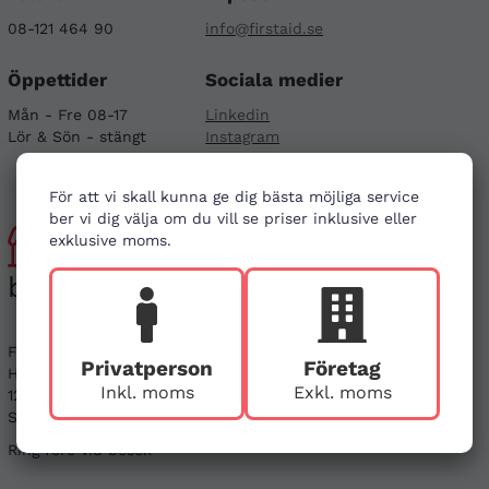
08-121 464 90
info@firstaid.se
Öppettider
Sociala medier
Mån - Fre 08-17
Linkedin
Lör & Sön - stängt
Instagram
För att vi skall kunna ge dig bästa möjliga service
ber vi dig välja om du vill se priser inklusive eller
Besök
exklusive moms.
butiken
First Aid Sweden
Privatperson
Företag
Hägerstensvägen 125
Inkl. moms
Exkl. moms
126 48 Hägersten,
Stockholm
Ring före vid besök