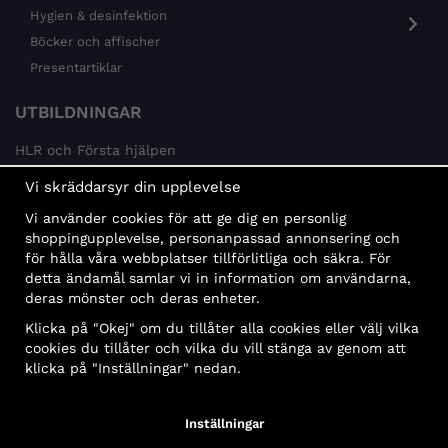
Hygien & desinfektion
Böcker och affischer
Presentartiklar
UTBILDNINGAR
HLR och Första hjälpen
Psykisk hälsa
Vi skräddarsyr din upplevelse
Brandskydd
Vi använder cookies för att ge dig en personlig
MÅLGRUPPER
shoppingupplevelse, personanpassad annonsering och
för hålla våra webbplatser tillförlitliga och säkra. För
Offentlig sektor och företag
detta ändamål samlar vi in information om användarna,
Privatpersoner
deras mönster och deras enheter.
Klicka på "Okej" om du tillåter alla cookies eller välj vilka
cookies du tillåter och vilka du vill stänga av genom att
klicka på "Inställningar" nedan.
Faktura
Delbetalning
Konto
Bankbetalning
Inställningar