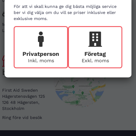
08-121 464 90
info@firstaid.se
För att vi skall kunna ge dig bästa möjliga service
ber vi dig välja om du vill se priser inklusive eller
Öppettider
Sociala medier
exklusive moms.
Mån - Fre 08-17
Linkedin
Lör & Sön - stängt
Instagram
Privatperson
Företag
Besök
Inkl. moms
Exkl. moms
butiken
First Aid Sweden
Hägerstensvägen 125
126 48 Hägersten,
Stockholm
Ring före vid besök