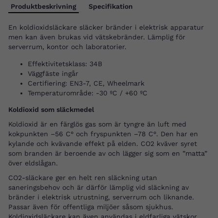
Produktbeskrivning
Specifikation
En koldioxidsläckare släcker bränder i elektrisk apparatur
men kan även brukas vid vätskebränder. Lämplig för
serverrum, kontor och laboratorier.
Effektivitetsklass: 34B
Väggfäste ingår
Certifiering: EN3-7, CE, Wheelmark
Temperaturområde: -30 ºC / +60 ºC
Koldioxid som släckmedel
Koldioxid är en färglös gas som är tyngre än luft med
kokpunkten –56 C° och fryspunkten –78 C°. Den har en
kylande och kvävande effekt på elden. CO2 kväver syret
som branden är beroende av och lägger sig som en ”matta”
över eldslågan.
CO2-släckare ger en helt ren släckning utan
saneringsbehov och är därför lämplig vid släckning av
bränder i elektrisk utrustning, serverrum och liknande.
Passar även för offentliga miljöer såsom sjukhus.
Koldioxidsläckare kan även användas i eldfarliga vätskor.