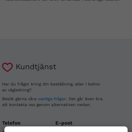
Kundtjänst
Har du frågor kring din beställning, eller i behov
av vägledning?
Besök gärna våra
vanliga frågor
. Det går även bra
att kontakta oss genom alternativen nedan.
Telefon
E-post