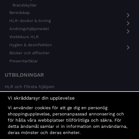
Brandskyltar
Beredskap
HLR-dockor & övning
Andningshjälpmedel
Webbkurs HLR
Hygien & desinfektion
Böcker och affischer
Presentartiklar
UTBILDNINGAR
HLR och Första hjälpen
Psykisk hälsa
Vi skräddarsyr din upplevelse
Brandskydd
Vi använder cookies för att ge dig en personlig
MÅLGRUPPER
shoppingupplevelse, personanpassad annonsering och
för hålla våra webbplatser tillförlitliga och säkra. För
Offentlig sektor och företag
detta ändamål samlar vi in information om användarna,
Privatpersoner
deras mönster och deras enheter.