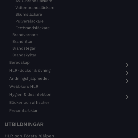
AVD-brandsläckare
Vattenbrandsläckare
Skumsläckare
Pulversläckare
Fettbrandsläckare
Brandvarnare
Brandfiltar
Brandstegar
Brandskyltar
Beredskap
HLR-dockor & övning
Andningshjälpmedel
Webbkurs HLR
Hygien & desinfektion
Böcker och affischer
Presentartiklar
UTBILDNINGAR
HLR och Första hjälpen