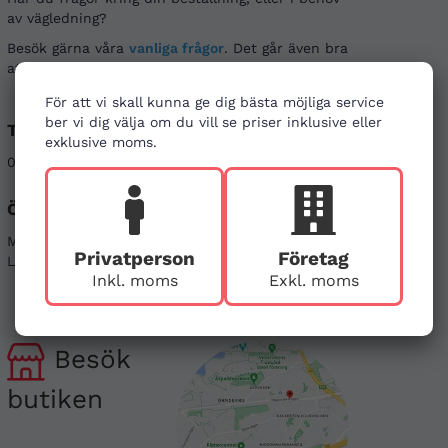
av vägledning?
Besök gärna våra
vanliga frågor
. Det går även bra
att kontakta oss genom alternativen nedan.
För att vi skall kunna ge dig bästa möjliga service
ber vi dig välja om du vill se priser inklusive eller
Telefon
E-post
exklusive moms.
08-121 464 90
info@firstaid.se
Öppettider
Sociala medier
Mån - Fre 08-17
Linkedin
Privatperson
Företag
Lör & Sön - stängt
Instagram
Inkl. moms
Exkl. moms
Besök
butiken