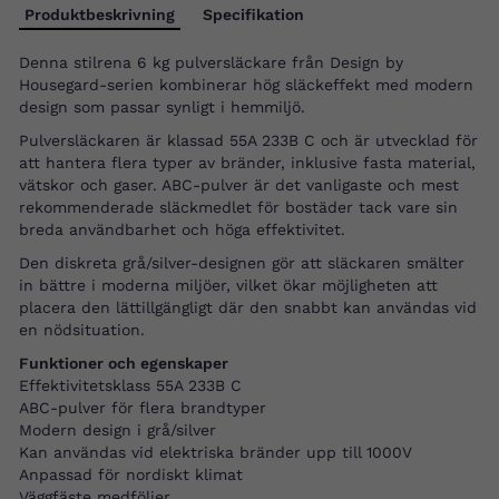
Produktbeskrivning
Specifikation
Denna stilrena 6 kg pulversläckare från Design by
Housegard-serien kombinerar hög släckeffekt med modern
design som passar synligt i hemmiljö.
Pulversläckaren är klassad 55A 233B C och är utvecklad för
att hantera flera typer av bränder, inklusive fasta material,
vätskor och gaser. ABC-pulver är det vanligaste och mest
rekommenderade släckmedlet för bostäder tack vare sin
breda användbarhet och höga effektivitet.
Den diskreta grå/silver-designen gör att släckaren smälter
in bättre i moderna miljöer, vilket ökar möjligheten att
placera den lättillgängligt där den snabbt kan användas vid
en nödsituation.
Funktioner och egenskaper
Effektivitetsklass 55A 233B C
ABC-pulver för flera brandtyper
Modern design i grå/silver
Kan användas vid elektriska bränder upp till 1000V
Anpassad för nordiskt klimat
Väggfäste medföljer