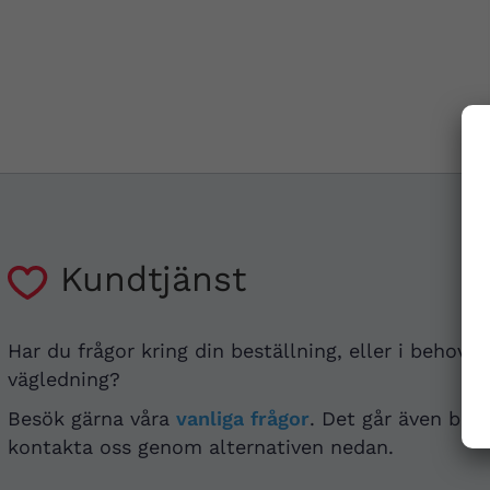
Kundtjänst
Har du frågor kring din beställning, eller i behov a
vägledning?
Besök gärna våra
vanliga frågor
. Det går även bra 
kontakta oss genom alternativen nedan.