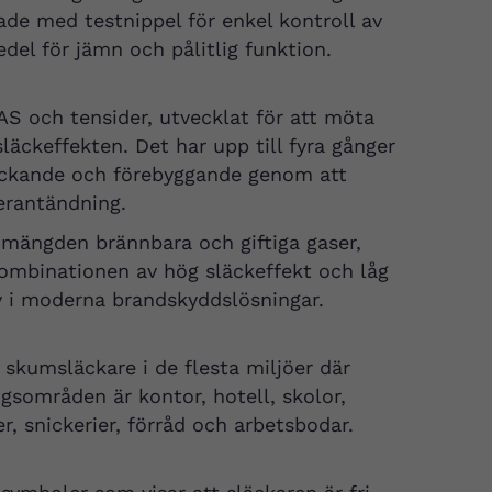
ade med testnippel för enkel kontroll av
el för jämn och pålitlig funktion.
AS och tensider, utvecklat för att möta
ckeffekten. Det har upp till fyra gånger
läckande och förebyggande genom att
erantändning.
mängden brännbara och giftiga gaser,
Kombinationen av hög släckeffekt och låg
iv i moderna brandskyddslösningar.
la skumsläckare i de flesta miljöer där
gsområden är kontor, hotell, skolor,
er, snickerier, förråd och arbetsbodar.