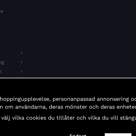
re
ng
l
on
shoppingupplevelse, personanpassad annonsering och 
er
ion om användarna, deras mönster och deras enheter
 välj vilka cookies du tillåter och vilka du vill stä