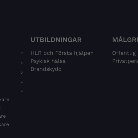
UTBILDNINGAR
MÅLGR
HLR och Första hjälpen
Offentlig
Psykisk hälsa
Privatper
Brandskydd
kare
e
are
kare