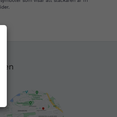
 symboler som visar att släckaren är fri
ider.
ken