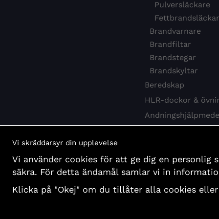
Pulversläckare
Fettbrandsläcka
Brandvarnare
Brandfiltar
Brandstegar
Brandskyltar
Beredskap
HLR-dockor & övni
Andningshjälpmede
Webbkurs HLR
Vi skräddarsyr din upplevelse
Hygien & desinfekti
Vi använder cookies för att ge dig en personlig 
Böcker och affisch
säkra. För detta ändamål samlar vi in informat
Presentartiklar
Klicka på "Okej" om du tillåter alla cookies eller