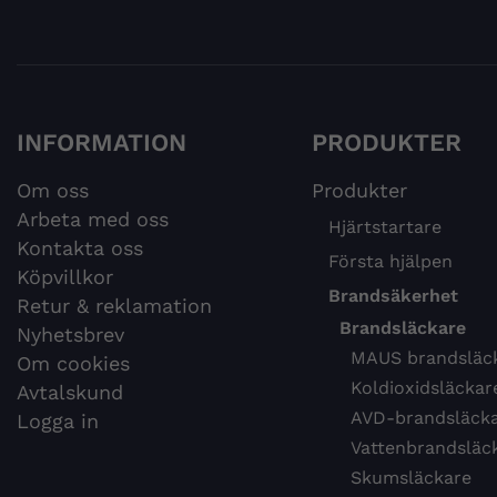
INFORMATION
PRODUKTER
Om oss
Produkter
Arbeta med oss
Hjärtstartare
Kontakta oss
Första hjälpen
Köpvillkor
Brandsäkerhet
Retur & reklamation
Brandsläckare
Nyhetsbrev
MAUS brandsläc
Om cookies
Koldioxidsläckar
Avtalskund
AVD-brandsläck
Logga in
Vattenbrandsläc
Skumsläckare