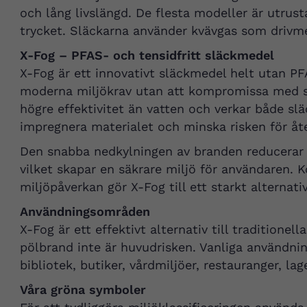
och lång livslängd. De flesta modeller är utrust
trycket. Släckarna använder kvävgas som drivmed
X-Fog – PFAS- och tensidfritt släckmedel
X-Fog är ett innovativt släckmedel helt utan PF
moderna miljökrav utan att kompromissa med slä
högre effektivitet än vatten och verkar både s
impregnera materialet och minska risken för åt
Den snabba nedkylningen av branden reducerar 
vilket skapar en säkrare miljö för användaren. 
miljöpåverkan gör X-Fog till ett starkt alternat
Användningsområden
X-Fog är ett effektivt alternativ till traditionel
pölbrand inte är huvudrisken. Vanliga användnin
bibliotek, butiker, vårdmiljöer, restauranger, lag
Våra gröna symboler