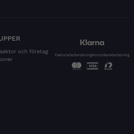
UPPER
 sektor och företag
Faktura
Delbetalning
Konto
Bankbetalning
soner