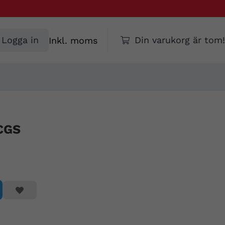
Välj
Logga in
Din varukorg är tom!
moms
 CGS