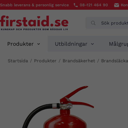
Snabb leverans & personlig service
08-121 464 90
Kon
Produkter
Utbildningar
Målgru
Startsida
/
Produkter
/
Brandsäkerhet
/
Brandsläcka