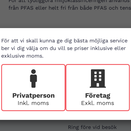
För att tydliggöra miljöklassificeringen används
från PFAS eller helt fri från både PFAS och tens
För att vi skall kunna ge dig bästa möjliga service
ber vi dig välja om du vill se priser inklusive eller
exklusive moms.
Besök buti
v
First Aid Sweden
Privatperson
Företag
Hägerstensvägen 125
Inkl. moms
Exkl. moms
126 48 Hägersten,
att
Stockholm
Ring före vid besök