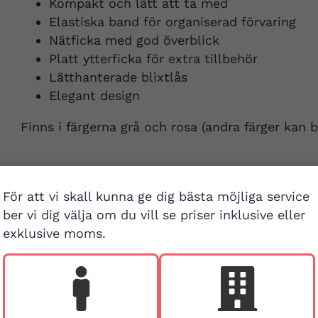
Kompakt och lätt att ta med
Elastiska band för organiserad förvaring
Nätficka med god överblick
Platt ytterficka för extra tillbehör
Lätthanterade blixtlås
Elegant design
Finns i färgerna grå och rosa (andra färger kan b
För att vi skall kunna ge dig bästa möjliga service
ber vi dig välja om du vill se priser inklusive eller
exklusive moms.
Besök buti