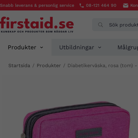
Snabb leverans & personlig service
08-121 464 90
Kon
Produkter
Utbildningar
Målgru
Startsida
/
Produkter
/
Diabetikerväska, rosa (tom) -