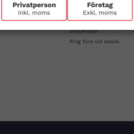
Privatperson
Företag
v
First Aid Sweden
Inkl. moms
Exkl. moms
Hägerstensvägen 125
126 48 Hägersten,
att
Stockholm
Ring före vid besök