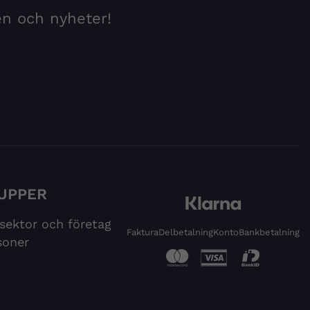
en och nyheter!
UPPER
 sektor och företag
Faktura
Delbetalning
Konto
Bankbetalning
soner