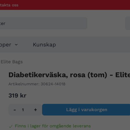
takta oss
pper
Kunskap
 Elite Bags
Diabetikerväska, rosa (tom) - Elit
Artikelnummer:
30624-14018
319 kr
-
+
Lägg i varukorgen
Finns i lager för omgående leverans