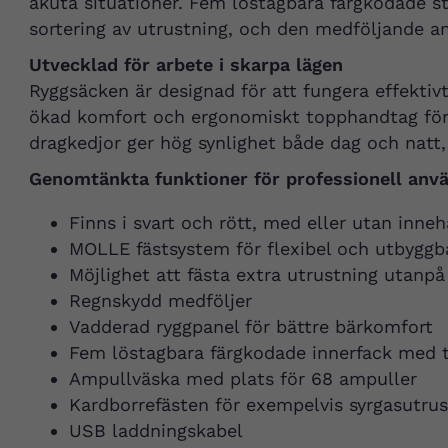
akuta situationer. Fem löstagbara färgkodade s
sortering av utrustning, och den medföljande a
Utvecklad för arbete i skarpa lägen
Ryggsäcken är designad för att fungera effekti
ökad komfort och ergonomiskt topphandtag för 
dragkedjor ger hög synlighet både dag och natt, 
Genomtänkta funktioner för professionell anv
Finns i svart och rött, med eller utan inneh
MOLLE fästsystem för flexibel och utbyggb
Möjlighet att fästa extra utrustning utanpå
Regnskydd medföljer
Vadderad ryggpanel för bättre bärkomfort
Fem löstagbara färgkodade innerfack med 
Ampullväska med plats för 68 ampuller
Kardborrefästen för exempelvis syrgasutrus
USB laddningskabel