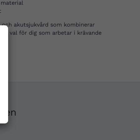
 material
t
en och akutsjukvård som kombinerar
lart val för dig som arbetar i krävande
ken