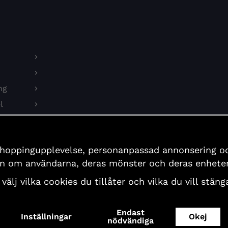
ng
l
on
shoppingupplevelse, personanpassad annonsering och 
er
ion om användarna, deras mönster och deras enheter
 välj vilka cookies du tillåter och vilka du vill stä
Endast
Inställningar
Okej
Copyright© 2026 First Aid Sweden AB, All Rights Reserved
nödvändiga