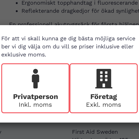
Ergonomiskt topphandtag i fluorescerande
Reflekterande dragkedjor för ökad synlighe
En professionell akutryggsäck för första hjälp
hållbarhet, funktion och flexibilitet – ett självk
För att vi skall kunna ge dig bästa möjliga service
miljöer där utrustningen måste leverera.
ber vi dig välja om du vill se priser inklusive eller
exklusive moms.
Privatperson
Företag
Inkl. moms
Exkl. moms
Besök buti
v
First Aid Sweden