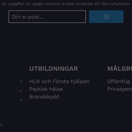
De uppgifter du uppger kommer endast användas till våra nyhetsbrev
E-
postadress
UTBILDNINGAR
MÅLGR
HLR och Första hjälpen
Offentlig
Psykisk hälsa
Privatper
Brandskydd
n