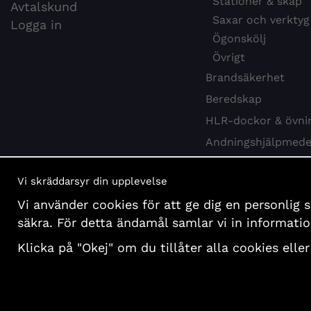
Stationer & skåp
Avtalskund
Saxar och verktyg
Logga in
Ögonskölj
Övrigt
Brandsäkerhet
Beredskap
HLR-dockor & övni
Andningshjälpmede
Webbkurs HLR
Vi skräddarsyr din upplevelse
Hygien & desinfekti
Vi använder cookies för att ge dig en personlig 
Böcker och affisch
säkra. För detta ändamål samlar vi in informat
Presentartiklar
Klicka på "Okej" om du tillåter alla cookies eller