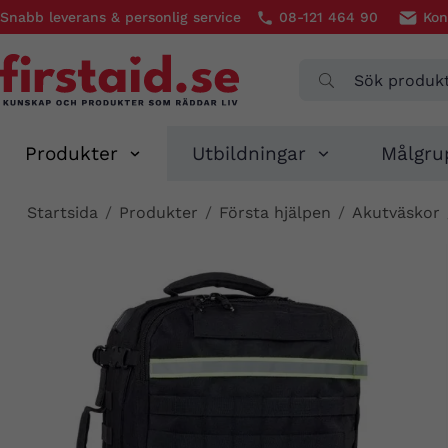
Snabb leverans & personlig service
08-121 464 90
Kon
Produkter
Utbildningar
Målgru
Startsida
/
Produkter
/
Första hjälpen
/
Akutväskor