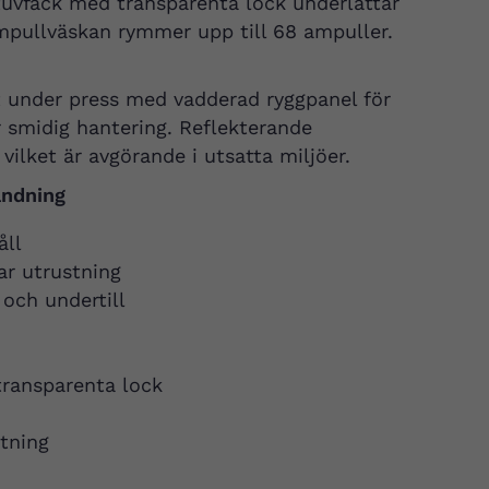
tuvfack med transparenta lock underlättar
mpullväskan rymmer upp till 68 ampuller.
vt under press med vadderad ryggpanel för
smidig hantering. Reflekterande
vilket är avgörande i utsatta miljöer.
ändning
åll
ar utrustning
 och undertill
transparenta lock
tning