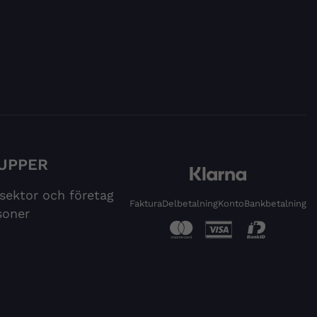
UPPER
 sektor och företag
Faktura
Delbetalning
Konto
Bankbetalning
soner