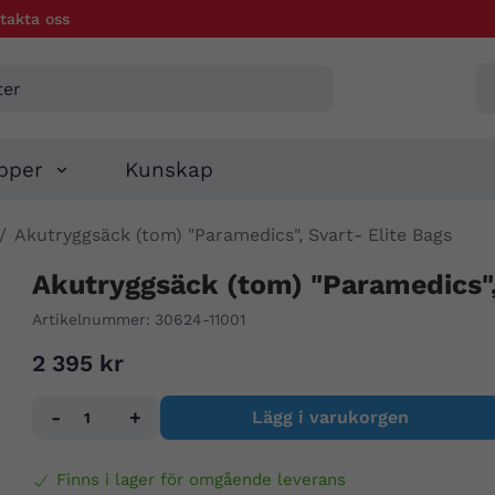
takta oss
pper
Kunskap
/
Akutryggsäck (tom) "Paramedics", Svart- Elite Bags
Akutryggsäck (tom) "Paramedics", 
Artikelnummer:
30624-11001
2 395 kr
-
+
Lägg i varukorgen
Finns i lager för omgående leverans