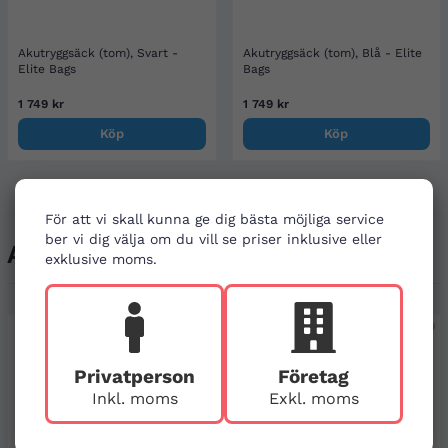
Akutryggsäck (tom), Svart -
Akutryggsäck (tom), Blå - Elite
Elite Bags
Bags
1 749 kr
1 749 kr
Köp
Köp
För att vi skall kunna ge dig bästa möjliga service
ber vi dig välja om du vill se priser inklusive eller
Andra köpte även
exklusive moms.
Privatperson
Företag
Inkl. moms
Exkl. moms