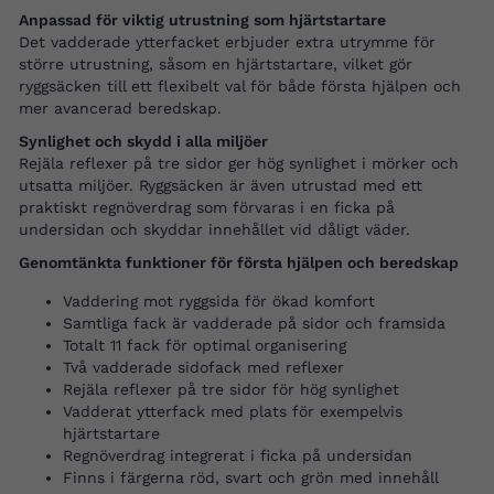
Anpassad för viktig utrustning som hjärtstartare
Det vadderade ytterfacket erbjuder extra utrymme för
större utrustning, såsom en hjärtstartare, vilket gör
ryggsäcken till ett flexibelt val för både första hjälpen och
mer avancerad beredskap.
Synlighet och skydd i alla miljöer
Rejäla reflexer på tre sidor ger hög synlighet i mörker och
utsatta miljöer. Ryggsäcken är även utrustad med ett
praktiskt regnöverdrag som förvaras i en ficka på
undersidan och skyddar innehållet vid dåligt väder.
Genomtänkta funktioner för första hjälpen och beredskap
Vaddering mot ryggsida för ökad komfort
Samtliga fack är vadderade på sidor och framsida
Totalt 11 fack för optimal organisering
Två vadderade sidofack med reflexer
Rejäla reflexer på tre sidor för hög synlighet
Vadderat ytterfack med plats för exempelvis
hjärtstartare
Regnöverdrag integrerat i ficka på undersidan
Finns i färgerna röd, svart och grön med innehåll