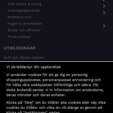
HLR-dockor & övning
Andningshjälpmedel
Webbkurs HLR
Hygien & desinfektion
Böcker och affischer
Presentartiklar
UTBILDNINGAR
HLR och Första hjälpen
Psykisk hälsa
Vi skräddarsyr din upplevelse
Brandskydd
Vi använder cookies för att ge dig en personlig
MÅLGRUPPER
shoppingupplevelse, personanpassad annonsering och
för hålla våra webbplatser tillförlitliga och säkra. För
Offentlig sektor och företag
detta ändamål samlar vi in information om användarna,
Privatpersoner
deras mönster och deras enheter.
Klicka på "Okej" om du tillåter alla cookies eller välj vilka
cookies du tillåter och vilka du vill stänga av genom att
klicka på "Inställningar" nedan.