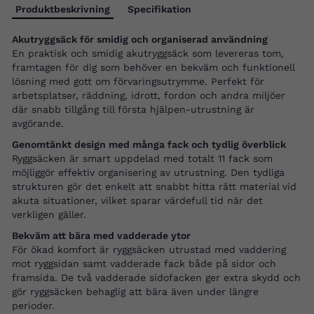
Produktbeskrivning
Specifikation
Akutryggsäck för smidig och organiserad användning
En praktisk och smidig akutryggsäck som levereras tom,
framtagen för dig som behöver en bekväm och funktionell
lösning med gott om förvaringsutrymme. Perfekt för
arbetsplatser, räddning, idrott, fordon och andra miljöer
där snabb tillgång till första hjälpen-utrustning är
avgörande.
Genomtänkt design med många fack och tydlig överblick
Ryggsäcken är smart uppdelad med totalt 11 fack som
möjliggör effektiv organisering av utrustning. Den tydliga
strukturen gör det enkelt att snabbt hitta rätt material vid
akuta situationer, vilket sparar värdefull tid när det
verkligen gäller.
Bekväm att bära med vadderade ytor
För ökad komfort är ryggsäcken utrustad med vaddering
mot ryggsidan samt vadderade fack både på sidor och
framsida. De två vadderade sidofacken ger extra skydd och
gör ryggsäcken behaglig att bära även under längre
perioder.