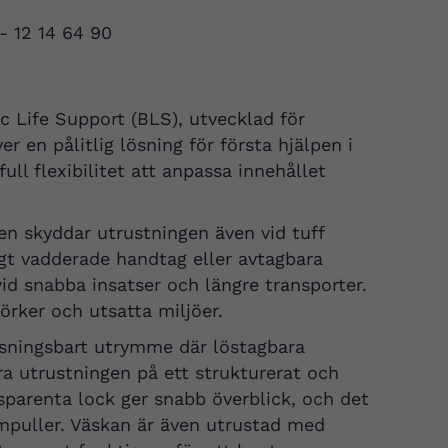
 - 12 14 64 90
c Life Support (BLS), utvecklad för
en pålitlig lösning för första hjälpen i
ull flexibilitet att anpassa innehållet
n skyddar utrustningen även vid tuff
igt vadderade handtag eller avtagbara
id snabba insatser och längre transporter.
örker och utsatta miljöer.
ssningsbart utrymme där löstagbara
ra utrustningen på ett strukturerat och
sparenta lock ger snabb överblick, och det
mpuller. Väskan är även utrustad med