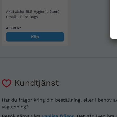
Akutväska BLS Hygienic (tom)
Small - Elite Bags
4 599 kr
Köp
Kundtjänst
Har du frågor kring din beställning, eller i behov a
vägledning?
Besök gärna våra
vanliga frågor
. Det går även bra 