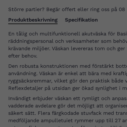
Större partier? Begär offert eller ring oss på 08
Produktbeskrivning
Specifikation
En tålig och multifunktionell akutväska för Basi
räddningspersonal och verksamheter som behöver 
krävande miljöer. Väskan levereras tom och ger f
efter behov.
Den robusta konstruktionen med förstärkt botte
användning. Väskan är enkel att bära med kraft
ryggsäcksremmar, vilket gör den praktisk både v
Reflexdetaljer på utsidan ger ökad synlighet i m
Invändigt erbjuder väskan ett rymligt och anpa
vadderade avdelare gör det möjligt att organise
säkert sätt. Flera färgkodade stuvfack med tran
medföljande ampulletuiet rymmer upp till 27 a