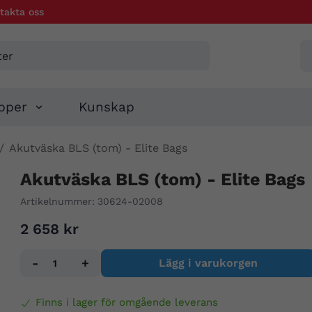
takta oss
pper
Kunskap
/
Akutväska BLS (tom) - Elite Bags
Akutväska BLS (tom) - Elite Bags
Artikelnummer:
30624-02008
2 658 kr
-
+
Lägg i varukorgen
Finns i lager för omgående leverans