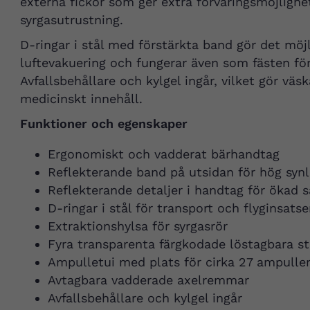
externa fickor som ger extra förvaringsmöjlighe
syrgasutrustning.
D-ringar i stål med förstärkta band gör det möjl
luftevakuering och fungerar även som fästen f
Avfallsbehållare och kylgel ingår, vilket gör vä
medicinskt innehåll.
Funktioner och egenskaper
Ergonomiskt och vadderat bärhandtag
Reflekterande band på utsidan för hög synl
Reflekterande detaljer i handtag för ökad 
D-ringar i stål för transport och flyginsatse
Extraktionshylsa för syrgasrör
Fyra transparenta färgkodade löstagbara s
Ampulletui med plats för cirka 27 ampulle
Avtagbara vadderade axelremmar
Avfallsbehållare och kylgel ingår