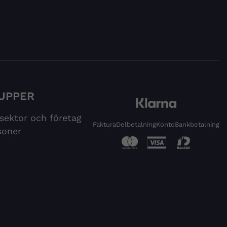
UPPER
 sektor och företag
Faktura
Delbetalning
Konto
Bankbetalning
soner