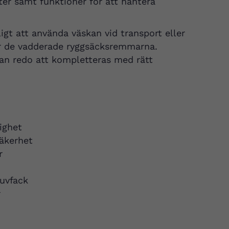
ter samt funktioner för att hantera
igt att använda väskan vid transport eller
ör de vadderade ryggsäcksremmarna.
skan redo att kompletteras med rätt
ighet
säkerhet
r
tuvfack
r