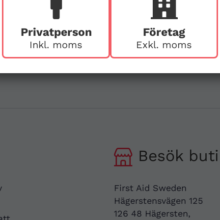
Privatperson
Företag
Inkl. moms
Exkl. moms
Besök buti
v
First Aid Sweden
Hägerstensvägen 125
126 48 Hägersten,
att