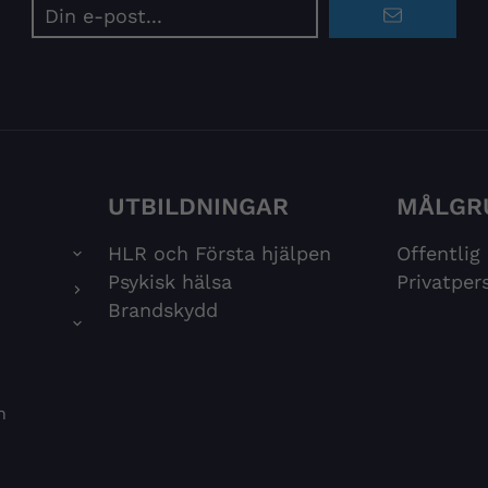
E-
postadress
UTBILDNINGAR
MÅLGR
HLR och Första hjälpen
Offentlig
Psykisk hälsa
Privatper
Brandskydd
n