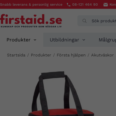
Snabb leverans & personlig service
08-121 464 90
Kon
Produkter
Utbildningar
Målgru
Startsida
/
Produkter
/
Första hjälpen
/
Akutväskor