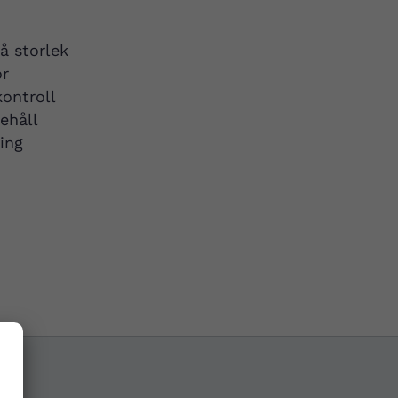
å storlek
or
kontroll
ehåll
ing