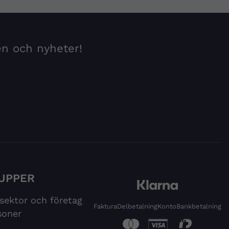
en och nyheter!
UPPER
 sektor och företag
Faktura
Delbetalning
Konto
Bankbetalning
soner