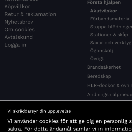
Första hjälpen
Köpvillkor
Akutväskor
Retur & reklamation
Förbandsmaterial
Nyhetsbrev
Stoppa blödninge
Om cookies
Stationer & skåp
Avtalskund
Saxar och verktyg
Logga in
Ögonskölj
Övrigt
Brandsäkerhet
Beredskap
HLR-dockor & övni
Andningshjälpmede
Webbkurs HLR
Vi skräddarsyr din upplevelse
Hygien & desinfekti
Vi använder cookies för att ge dig en personlig 
Böcker och affisch
säkra. För detta ändamål samlar vi in informat
Presentartiklar