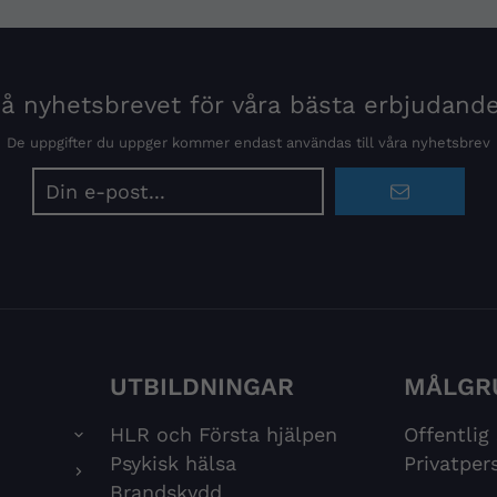
 nyhetsbrevet för våra bästa erbjudand
De uppgifter du uppger kommer endast användas till våra nyhetsbrev
E-
postadress
UTBILDNINGAR
MÅLGR
HLR och Första hjälpen
Offentlig
Psykisk hälsa
Privatper
Brandskydd