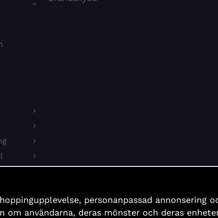
n
ng
l
on
shoppingupplevelse, personanpassad annonsering och 
er
ion om användarna, deras mönster och deras enheter