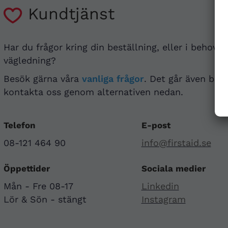
Kundtjänst
Har du frågor kring din beställning, eller i behov a
vägledning?
Besök gärna våra
vanliga frågor
. Det går även bra 
kontakta oss genom alternativen nedan.
Telefon
E-post
08-121 464 90
info@firstaid.se
Öppettider
Sociala medier
Mån - Fre 08-17
Linkedin
Lör & Sön - stängt
Instagram