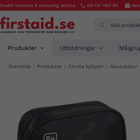
Snabb leverans & personlig service
08-121 464 90
Kon
Produkter
Utbildningar
Målgru
Startsida
/
Produkter
/
Första hjälpen
/
Akutväskor