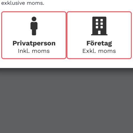
exklusive moms.
Besök buti
v
First Aid Sweden
Hägerstensvägen 125
Privatperson
Företag
126 48 Hägersten,
att
Inkl. moms
Exkl. moms
Stockholm
Ring före vid besök