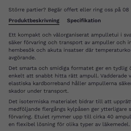
Större partier? Begär offert eller ring oss på 08
Produktbeskrivning
Specifikation
Ett kompakt och välorganiserat ampulletui i svart
säker förvaring och transport av ampuller och in
hembesök och akuta insatser där temperaturkont
avgörande.
Det smarta och smidiga formatet ger en tydlig ö
enkelt att snabbt hitta rätt ampull. Vadderade
elastiska kardborreband håller ampullerna säker
skador under transport.
Det isotermiska materialet bidrar till att upprä
medföljande flergångs kylpåsen ger ytterligare
förvaring. Etuiet rymmer upp till cirka 40 ampull
en flexibel lösning för olika typer av läkemedel.