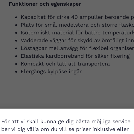
Funktioner och egenskaper
Kapacitet för cirka 40 ampuller beroende p
Plats för små, medelstora och större flask
Isotermiskt material för bättre temperatur
Vadderade väggar för skydd av ömtåligt inn
Löstagbar mellanvägg för flexibel organiser
Elastiska kardborreband för säker fixering
Kompakt och lätt att transportera
Flergångs kylpåse ingår
För att vi skall kunna ge dig bästa möjliga service
ber vi dig välja om du vill se priser inklusive eller