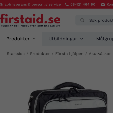
Snabb leverans & personlig service
08-121 464 90
Kon
Produkter
Utbildningar
Målgru
Startsida
/
Produkter
/
Första hjälpen
/
Akutväskor