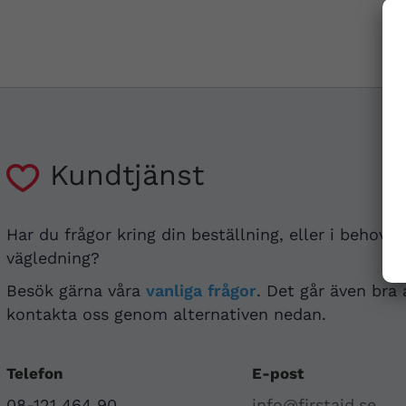
Kundtjänst
Har du frågor kring din beställning, eller i behov a
vägledning?
Besök gärna våra
vanliga frågor
. Det går även bra 
kontakta oss genom alternativen nedan.
Telefon
E-post
08-121 464 90
info@firstaid.se