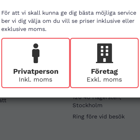
För att vi skall kunna ge dig bästa möjliga service
ber vi dig välja om du vill se priser inklusive eller
exklusive moms.
Besök buti
Privatperson
Företag
Inkl. moms
Exkl. moms
v
First Aid Sweden
Hägerstensvägen 125
126 48 Hägersten,
att
Stockholm
Ring före vid besök