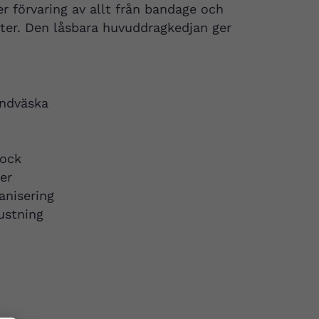
r förvaring av allt från bandage och
eter. Den låsbara huvuddragkedjan ger
andväska
lock
er
anisering
ustning