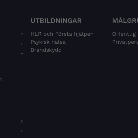
UTBILDNINGAR
MÅLGR
HLR och Första hjälpen
Offentlig
Psykisk hälsa
Privatper
Brandskydd
n