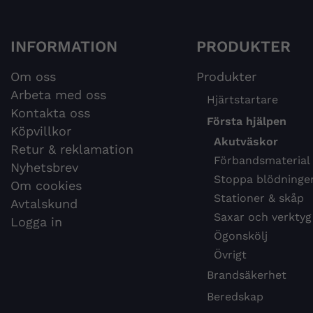
INFORMATION
PRODUKTER
Om oss
Produkter
Arbeta med oss
Hjärtstartare
Kontakta oss
Första hjälpen
Köpvillkor
Akutväskor
Retur & reklamation
Förbandsmaterial
Nyhetsbrev
Stoppa blödninge
Om cookies
Stationer & skåp
Avtalskund
Saxar och verktyg
Logga in
Ögonskölj
Övrigt
Brandsäkerhet
Beredskap