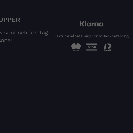
UPPER
 sektor och företag
Faktura
Delbetalning
Konto
Bankbetalning
soner