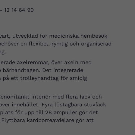
 - 12 14 64 90
vart, utvecklad för medicinska hembesök
behöver en flexibel, rymlig och organiserad
ng.
erade axelremmar, över axeln med
e bärhandtagen. Det integrerade
 på ett trolleyhandtag för smidig
enomtänkt interiör med flera fack och
över innehållet. Fyra löstagbara stuvfack
ats för upp till 28 ampuller gör det
 Flyttbara kardborreavdelare gör att