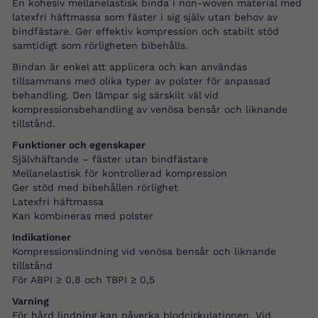
En kohesiv mellanelastisk binda i non-woven material med
latexfri häftmassa som fäster i sig själv utan behov av
bindfästare. Ger effektiv kompression och stabilt stöd
samtidigt som rörligheten bibehålls.
Bindan är enkel att applicera och kan användas
tillsammans med olika typer av polster för anpassad
behandling. Den lämpar sig särskilt väl vid
kompressionsbehandling av venösa bensår och liknande
tillstånd.
Funktioner och egenskaper
Självhäftande – fäster utan bindfästare
Mellanelastisk för kontrollerad kompression
Ger stöd med bibehållen rörlighet
Latexfri häftmassa
Kan kombineras med polster
Indikationer
Kompressionslindning vid venösa bensår och liknande
tillstånd
För ABPI ≥ 0,8 och TBPI ≥ 0,5
Varning
För hård lindning kan påverka blodcirkulationen. Vid