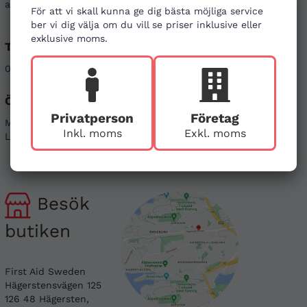
att kontakta oss genom alternativen nedan.
För att vi skall kunna ge dig bästa möjliga service
ber vi dig välja om du vill se priser inklusive eller
exklusive moms.
Telefon
E-post
08-121 464 90
info@firstaid.se
Öppettider
Sociala medier
Privatperson
Företag
Mån - Fre 08-17
Linkedin
Inkl. moms
Exkl. moms
Lör & Sön - stängt
Instagram
Besök
butiken
First Aid Sweden
Hägerstensvägen 125
126 48 Hägersten,