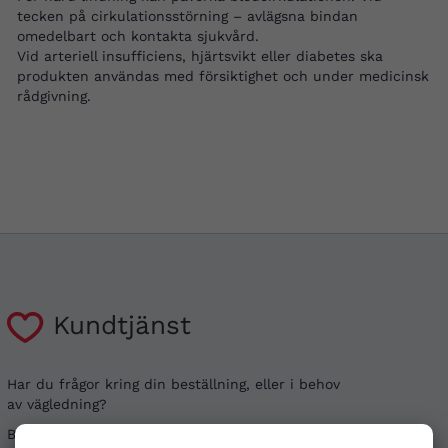
tecken på cirkulationsstörning – avlägsna bindan
omedelbart och kontakta sjukvård.
Vid arteriell insufficiens, hjärtsvikt eller diabetes ska
produkten användas med försiktighet och under medicinsk
rådgivning.
Kundtjänst
Har du frågor kring din beställning, eller i behov
av vägledning?
Besök gärna våra
vanliga frågor
. Det går även bra