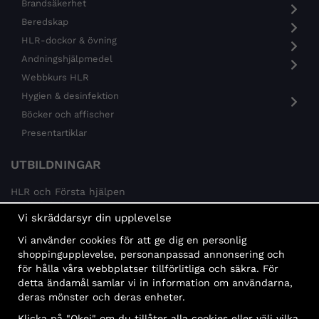
Brandsäkerhet
Beredskap
HLR-dockor & övning
Andningshjälpmedel
Webbkurs HLR
Hygien & desinfektion
Böcker och affischer
Presentartiklar
UTBILDNINGAR
HLR och Första hjälpen
Psykisk hälsa
Vi skräddarsyr din upplevelse
Brandskydd
Vi använder cookies för att ge dig en personlig
MÅLGRUPPER
shoppingupplevelse, personanpassad annonsering och
för hålla våra webbplatser tillförlitliga och säkra. För
Offentlig sektor och företag
detta ändamål samlar vi in information om användarna,
Privatpersoner
deras mönster och deras enheter.
Klicka på "Okej" om du tillåter alla cookies eller välj vilka