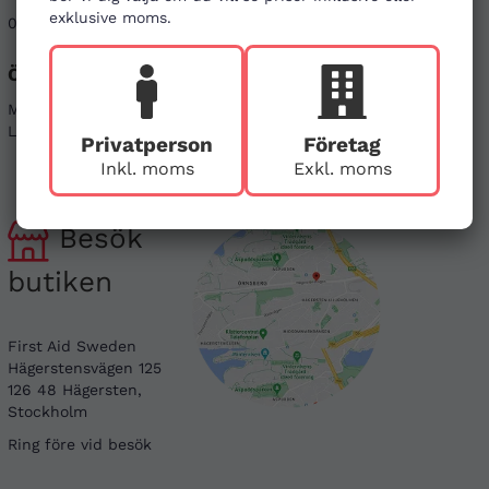
exklusive moms.
08-121 464 90
info@firstaid.se
Öppettider
Sociala medier
Mån - Fre 08-17
Linkedin
Lör & Sön - stängt
Instagram
Privatperson
Företag
Inkl. moms
Exkl. moms
Besök
butiken
First Aid Sweden
Hägerstensvägen 125
126 48 Hägersten,
Stockholm
Ring före vid besök