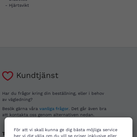
- Hjärtsvikt
Kundtjänst
Har du frågor kring din beställning, eller i behov
av vägledning?
Besök gärna våra
vanliga frågor
. Det går även bra
att kontakta oss genom alternativen nedan.
För att vi skall kunna ge dig bästa möjliga service
Telefon
E-post
ber vi dig välja om du vill se priser inklusive eller