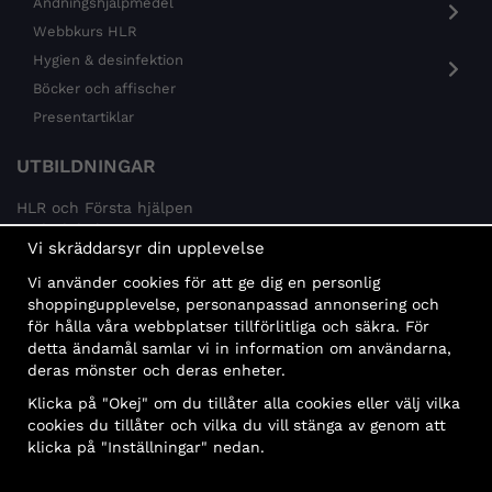
Andningshjälpmedel
Webbkurs HLR
Hygien & desinfektion
Böcker och affischer
Presentartiklar
UTBILDNINGAR
HLR och Första hjälpen
Psykisk hälsa
Vi skräddarsyr din upplevelse
Brandskydd
Vi använder cookies för att ge dig en personlig
MÅLGRUPPER
shoppingupplevelse, personanpassad annonsering och
för hålla våra webbplatser tillförlitliga och säkra. För
Offentlig sektor och företag
detta ändamål samlar vi in information om användarna,
Privatpersoner
deras mönster och deras enheter.
Klicka på "Okej" om du tillåter alla cookies eller välj vilka
cookies du tillåter och vilka du vill stänga av genom att
klicka på "Inställningar" nedan.
Faktura
Delbetalning
Konto
Bankbetalning