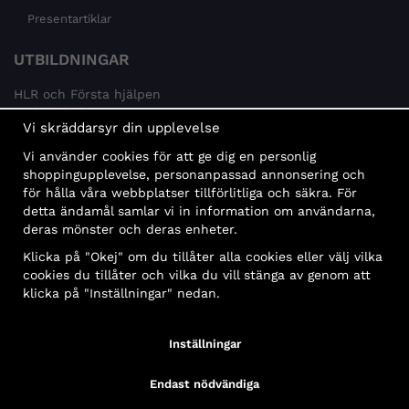
Presentartiklar
UTBILDNINGAR
HLR och Första hjälpen
Psykisk hälsa
Vi skräddarsyr din upplevelse
Brandskydd
Vi använder cookies för att ge dig en personlig
MÅLGRUPPER
shoppingupplevelse, personanpassad annonsering och
för hålla våra webbplatser tillförlitliga och säkra. För
Offentlig sektor och företag
detta ändamål samlar vi in information om användarna,
Privatpersoner
deras mönster och deras enheter.
Klicka på "Okej" om du tillåter alla cookies eller välj vilka
cookies du tillåter och vilka du vill stänga av genom att
klicka på "Inställningar" nedan.
Faktura
Delbetalning
Konto
Bankbetalning
Inställningar
Endast nödvändiga