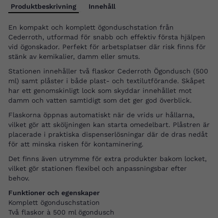
Produktbeskrivning
Innehåll
En kompakt och komplett ögonduschstation från
Cederroth, utformad för snabb och effektiv första hjälpen
vid ögonskador. Perfekt för arbetsplatser där risk finns för
stänk av kemikalier, damm eller smuts.
Stationen innehåller två flaskor Cederroth Ögondusch (500
ml) samt plåster i både plast- och textilutförande. Skåpet
har ett genomskinligt lock som skyddar innehållet mot
damm och vatten samtidigt som det ger god överblick.
Flaskorna öppnas automatiskt när de vrids ur hållarna,
vilket gör att sköljningen kan starta omedelbart. Plåstren är
placerade i praktiska dispenserlösningar där de dras nedåt
för att minska risken för kontaminering.
Det finns även utrymme för extra produkter bakom locket,
vilket gör stationen flexibel och anpassningsbar efter
behov.
Funktioner och egenskaper
Komplett ögonduschstation
Två flaskor à 500 ml ögondusch