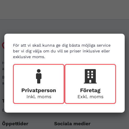
Kundtjänst
För att vi skall kunna ge dig bästa möjliga service
ber vi dig välja om du vill se priser inklusive eller
exklusive moms.
Har du frågor kring din beställning, eller i behov
av vägledning?
Besök gärna våra
vanliga frågor
. Det går även bra
att kontakta oss genom alternativen nedan.
Privatperson
Företag
Inkl. moms
Exkl. moms
Telefon
E-post
08-121 464 90
info@firstaid.se
Öppettider
Sociala medier