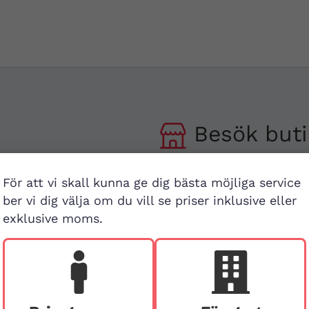
Besök buti
v
First Aid Sweden
För att vi skall kunna ge dig bästa möjliga service
Hägerstensvägen 125
ber vi dig välja om du vill se priser inklusive eller
126 48 Hägersten,
exklusive moms.
att
Stockholm
Ring före vid besök