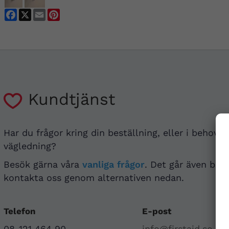
Facebook
X
Email
Pinterest
Kundtjänst
Har du frågor kring din beställning, eller i behov a
vägledning?
Besök gärna våra
vanliga frågor
. Det går även bra 
kontakta oss genom alternativen nedan.
Telefon
E-post
08-121 464 90
info@firstaid.se