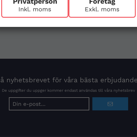
Privatperson
Företag
Inkl. moms
Exkl. moms
 nyhetsbrevet för våra bästa erbjudand
De uppgifter du uppger kommer endast användas till våra nyhetsbrev
E-
postadress