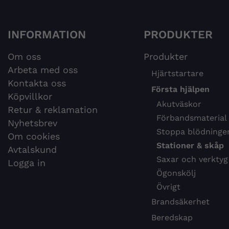
INFORMATION
PRODUKTER
Om oss
Produkter
Arbeta med oss
Hjärtstartare
Kontakta oss
Första hjälpen
Köpvillkor
Akutväskor
Retur & reklamation
Förbandsmaterial
Nyhetsbrev
Stoppa blödninge
Om cookies
Stationer & skåp
Avtalskund
Saxar och verktyg
Logga in
Ögonskölj
Övrigt
Brandsäkerhet
Beredskap