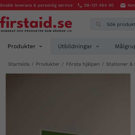
Snabb leverans & personlig service
08-121 464 90
Kon
Produkter
Utbildningar
Målgru
Startsida
/
Produkter
/
Första hjälpen
/
Stationer &