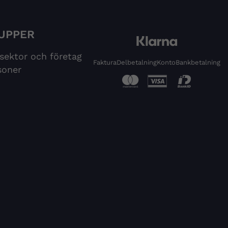
UPPER
 sektor och företag
Faktura
Delbetalning
Konto
Bankbetalning
soner